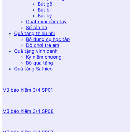
Bút gỗ
Bút bi
Bút ký
Quạt mini cầm tay
Sổ bìa da
Quà tặng thiếu nhi
Bộ dụng cụ học tập
Đồ chơi trẻ em
Quà tặng vinh danh
Kỷ niệm chương
Bộ quà tặng
Quà tặng Sathico
Mũ bảo hiểm 3/4 SP01
Mũ bảo hiểm 3/4 SP08