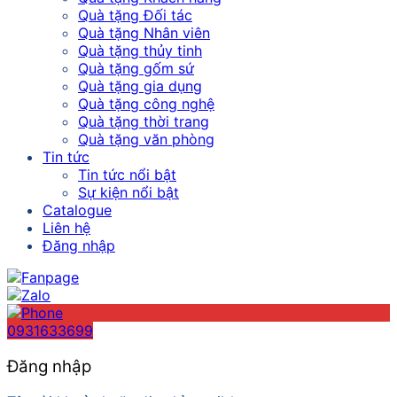
Quà tặng Đối tác
Quà tặng Nhân viên
Quà tặng thủy tinh
Quà tặng gốm sứ
Quà tặng gia dụng
Quà tặng công nghệ
Quà tặng thời trang
Quà tặng văn phòng
Tin tức
Tin tức nổi bật
Sự kiện nổi bật
Catalogue
Liên hệ
Đăng nhập
0931633699
Đăng nhập