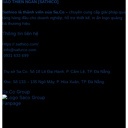
SAO THIÊN NGÂN [SATHICO]
Sathico là thành viên của Sa.Co –
chuyên cung cấp giải pháp quà
tặng hàng đầu cho doanh nghiệp, hỗ trợ thiết kế, in ấn logo quảng
bá thương hiệu.
Thông tin liên hệ
https://.sathico.com/
info@safurco.com
0931 633 699
Trụ sở Sa.Co: Số 18 Lê Đại Hành, P. Cẩm Lệ, TP. Đà Nẵng.
Kho: Số 133 – 135 Ngô Mây, P. Hòa Xuân, TP. Đà Nẵng.
Sa.Co Group
Fanpage