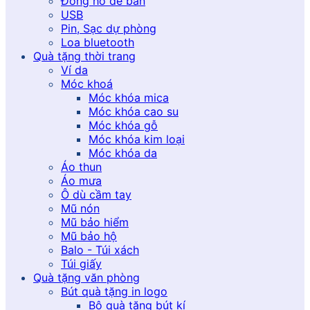
Đồng hồ để bàn
USB
Pin, Sạc dự phòng
Loa bluetooth
Quà tặng thời trang
Ví da
Móc khoá
Móc khóa mica
Móc khóa cao su
Móc khóa gỗ
Móc khóa kim loại
Móc khóa da
Áo thun
Áo mưa
Ô dù cầm tay
Mũ nón
Mũ bảo hiểm
Mũ bảo hộ
Balo - Túi xách
Túi giấy
Quà tặng văn phòng
Bút quà tặng in logo
Bộ quà tặng bút kí