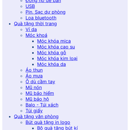
Đồng hồ để bàn
USB
Pin, Sạc dự phòng
Loa bluetooth
Quà tặng thời trang
Ví da
Móc khoá
Móc khóa mica
Móc khóa cao su
Móc khóa gỗ
Móc khóa kim loại
Móc khóa da
Áo thun
Áo mưa
Ô dù cầm tay
Mũ nón
Mũ bảo hiểm
Mũ bảo hộ
Balo - Túi xách
Túi giấy
Quà tặng văn phòng
Bút quà tặng in logo
Bộ quà tặng bút kí