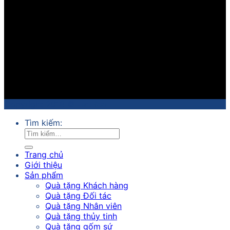
Copyright 2018 ©
Sathico
Tìm kiếm:
Trang chủ
Giới thiệu
Sản phẩm
Quà tặng Khách hàng
Quà tặng Đối tác
Quà tặng Nhân viên
Quà tặng thủy tinh
Quà tặng gốm sứ