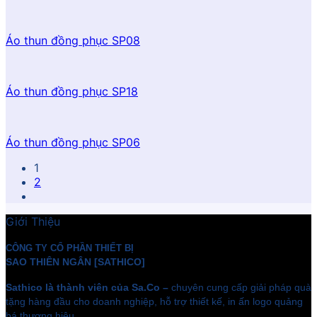
Áo thun đồng phục SP08
Áo thun đồng phục SP18
Áo thun đồng phục SP06
1
2
Giới Thiệu
CÔNG TY CỔ PHẦN THIẾT BỊ
SAO THIÊN NGÂN [SATHICO]
Sathico là thành viên của Sa.Co –
chuyên cung cấp giải pháp quà
tặng hàng đầu cho doanh nghiệp, hỗ trợ thiết kế, in ấn logo quảng
bá thương hiệu.