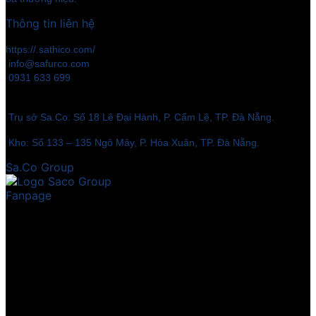
Thông tin liên hệ
https://.sathico.com/
info@safurco.com
0931 633 699
Trụ sở Sa.Co: Số 18 Lê Đại Hành, P. Cẩm Lệ, TP. Đà Nẵng.
Kho: Số 133 – 135 Ngô Mây, P. Hòa Xuân, TP. Đà Nẵng.
Sa.Co Group
Fanpage