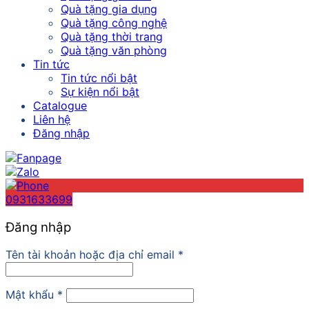
Quà tặng gia dụng
Quà tặng công nghệ
Quà tặng thời trang
Quà tặng văn phòng
Tin tức
Tin tức nổi bật
Sự kiện nổi bật
Catalogue
Liên hệ
Đăng nhập
0931633699
Đăng nhập
Tên tài khoản hoặc địa chỉ email
*
Mật khẩu
*