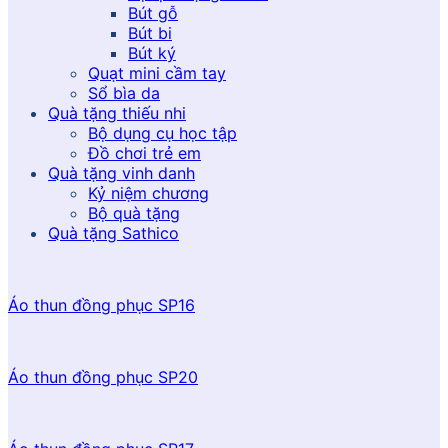
Bút gỗ
Bút bi
Bút ký
Quạt mini cầm tay
Sổ bìa da
Quà tặng thiếu nhi
Bộ dụng cụ học tập
Đồ chơi trẻ em
Quà tặng vinh danh
Kỷ niệm chương
Bộ quà tặng
Quà tặng Sathico
Áo thun đồng phục SP16
Áo thun đồng phục SP20