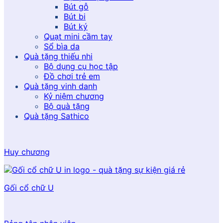
Bút gỗ
Bút bi
Bút ký
Quạt mini cầm tay
Sổ bìa da
Quà tặng thiếu nhi
Bộ dụng cụ học tập
Đồ chơi trẻ em
Quà tặng vinh danh
Kỷ niệm chương
Bộ quà tặng
Quà tặng Sathico
Huy chương
Gối cổ chữ U