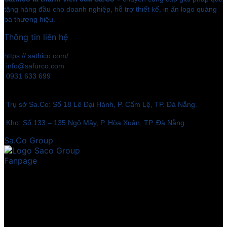
tặng hàng đầu cho doanh nghiệp, hỗ trợ thiết kế, in ấn logo quảng
bá thương hiệu.
Thông tin liên hệ
https://.sathico.com/
info@safurco.com
0931 633 699
Trụ sở Sa.Co: Số 18 Lê Đại Hành, P. Cẩm Lệ, TP. Đà Nẵng.
Kho: Số 133 – 135 Ngô Mây, P. Hòa Xuân, TP. Đà Nẵng.
Sa.Co Group
Fanpage