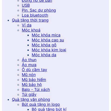
Đồng hồ để bàn
USB
Pin, Sạc dự phòng
Loa bluetooth
Quà tặng thời trang
Ví da
Móc khoá
Móc khóa mica
Móc khóa cao su
Móc khóa gỗ
Móc khóa kim loại
Móc khóa da
Áo thun
Áo mưa
Ô dù cầm tay
Mũ nón
Mũ bảo hiểm
Mũ bảo hộ
Balo - Túi xách
Túi giấy
Quà tặng văn phòng
Bút quà tặng in logo
Bộ quà tặng bút kí