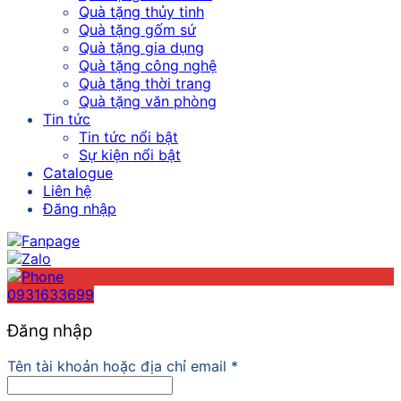
Quà tặng thủy tinh
Quà tặng gốm sứ
Quà tặng gia dụng
Quà tặng công nghệ
Quà tặng thời trang
Quà tặng văn phòng
Tin tức
Tin tức nổi bật
Sự kiện nổi bật
Catalogue
Liên hệ
Đăng nhập
0931633699
Đăng nhập
Tên tài khoản hoặc địa chỉ email
*