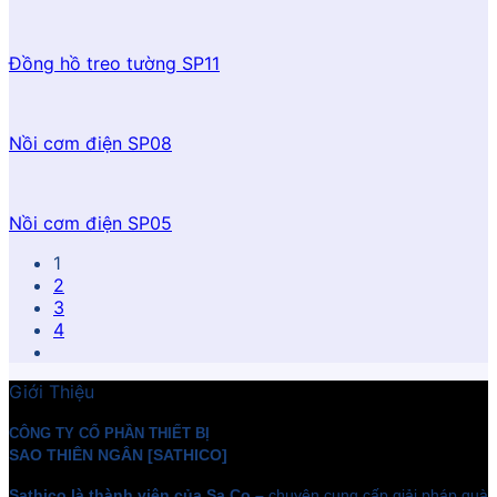
Đồng hồ treo tường SP11
Nồi cơm điện SP08
Nồi cơm điện SP05
1
2
3
4
Giới Thiệu
CÔNG TY CỔ PHẦN THIẾT BỊ
SAO THIÊN NGÂN [SATHICO]
Sathico là thành viên của Sa.Co –
chuyên cung cấp giải pháp quà