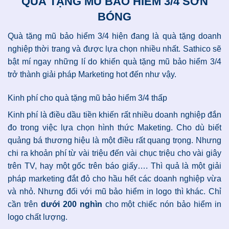
QUÀ TẶNG MŨ BẢO HIỂM 3/4 SƠN
BÓNG
Quà tặng mũ bảo hiểm 3/4 hiện đang là quà tặng doanh
nghiệp thời trang và được lựa chọn nhiều nhất. Sathico sẽ
bật mí ngay những lí do khiến quà tặng mũ bảo hiểm 3/4
trở thành giải pháp Marketing hot đến như vậy.
Kinh phí cho quà tặng mũ bảo hiểm 3/4 thấp
Kinh phí là điều dầu tiền khiến rất nhiều doanh nghiệp đắn
đo trong việc lựa chọn hình thức Maketing. Cho dù biết
quảng bá thương hiệu là một điều rất quang trọng. Nhưng
chi ra khoản phí từ vài triệu đến vài chục triệu cho vài giây
trên TV, hay một gốc trên báo giấy…. Thì quả là một giải
pháp marketing đắt đỏ cho hầu hết các doanh nghiệp vừa
và nhỏ. Nhưng đối với mũ bảo hiểm in logo thì khác. Chỉ
cần trên
dưới 200 nghìn
cho một chiếc nón bảo hiểm in
logo chất lượng.