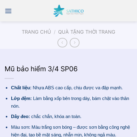
Chuyển
đến
nội
dung
TRANG CHỦ
/
QUÀ TẶNG THỜI TRANG
Mũ bảo hiểm 3/4 SP06
Chất liệu:
Nhựa ABS cao cấp, chịu được va đập mạnh.
Lớp đệm:
Làm bằng xốp bên trong dày, bám chặt vào thân
nón.
Dây đeo:
chắc chắn, khóa an toàn.
Màu sơn: Màu trắng sơn bóng – được sơn bằng công nghệ
hiện đại, tạo bề mặt sáng, nhẵn mịn, không ngả màu.