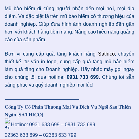
Mũ bảo hiểm đi cùng người nhận đến mọi nơi, mọi địa
điểm. Và đặc biệt là trên mũ bảo hiểm có thương hiệu của
doanh nghiệp. Giúp đưa hình ảnh doanh nghiệp đến gần
hơn với khách hàng tiềm năng. Nâng cao hiệu năng quảng
cáo của sản phẩm.
Đơn vị cung cấp quà tặng khách hàng
Sathico
, chuyên
thiết kế, tư vấn in logo, cung cấp quà tặng mũ bảo hiểm
làm quà tặng cho Doanh nghiệp. Hãy nhấc máy gọi ngay
cho chúng tôi qua hotline:
0931 733 699
. Chúng tôi sẵn
sàng phục vụ quý doanh nghiệp mọi lúc!
———————————————
𝐂𝐨̂𝐧𝐠 𝐓𝐲 𝐂𝐨̂̉ 𝐏𝐡𝐚̂̀𝐧 𝐓𝐡𝐮̛𝐨̛𝐧𝐠 𝐌𝐚̣𝐢 𝐕𝐚̀ 𝐃𝐢̣𝐜𝐡 𝐕𝐮̣ 𝐍𝐠𝐨̂𝐢 𝐒𝐚𝐨 𝐓𝐡𝐢𝐞̂𝐧
𝐍𝐠𝐚̂𝐧 [𝐒𝐀𝐓𝐇𝐈𝐂𝐎]
Hotline: 0931 633 699 – 0931 733 699
02363 633 699 – 02363 633 799