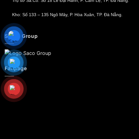
Trụ sở Sa.Co: Số 18 Lê Đại Hành, P. Cẩm Lệ, TP. Đà Nẵng.
Kho: Số 133 – 135 Ngô Mây, P. Hòa Xuân, TP. Đà Nẵng.
Sa.Co Group
Fanpage