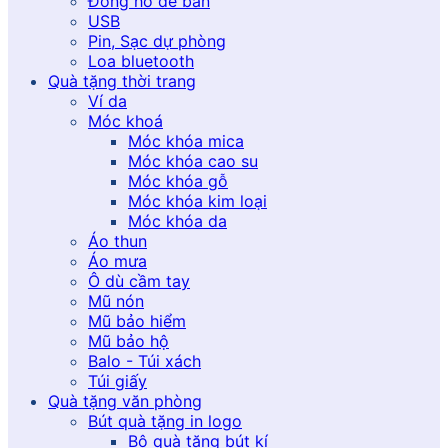
Đồng hồ để bàn
USB
Pin, Sạc dự phòng
Loa bluetooth
Quà tặng thời trang
Ví da
Móc khoá
Móc khóa mica
Móc khóa cao su
Móc khóa gỗ
Móc khóa kim loại
Móc khóa da
Áo thun
Áo mưa
Ô dù cầm tay
Mũ nón
Mũ bảo hiểm
Mũ bảo hộ
Balo - Túi xách
Túi giấy
Quà tặng văn phòng
Bút quà tặng in logo
Bộ quà tặng bút kí