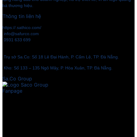
bá thương hiệu.
Thông tin liên hệ
https://.sathico.com/
info@safurco.com
0931 633 699
Trụ sở Sa.Co: Số 18 Lê Đại Hành, P. Cẩm Lệ, TP. Đà Nẵng.
Kho: Số 133 – 135 Ngô Mây, P. Hòa Xuân, TP. Đà Nẵng.
Sa.Co Group
Fanpage