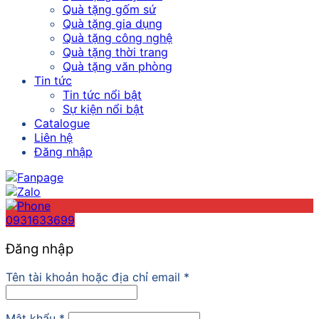
Quà tặng gốm sứ
Quà tặng gia dụng
Quà tặng công nghệ
Quà tặng thời trang
Quà tặng văn phòng
Tin tức
Tin tức nổi bật
Sự kiện nổi bật
Catalogue
Liên hệ
Đăng nhập
0931633699
Đăng nhập
Tên tài khoản hoặc địa chỉ email
*
Mật khẩu
*