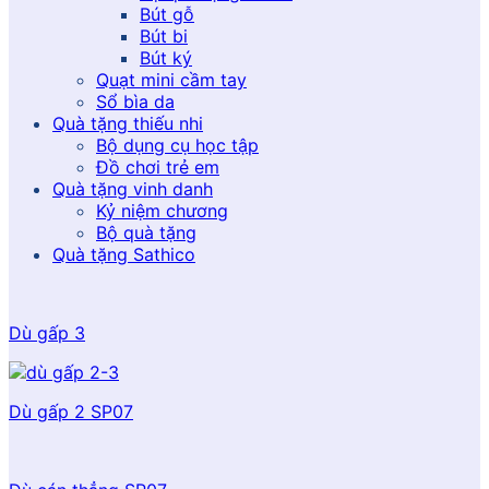
Bút gỗ
Bút bi
Bút ký
Quạt mini cầm tay
Sổ bìa da
Quà tặng thiếu nhi
Bộ dụng cụ học tập
Đồ chơi trẻ em
Quà tặng vinh danh
Kỷ niệm chương
Bộ quà tặng
Quà tặng Sathico
Dù gấp 3
Dù gấp 2 SP07