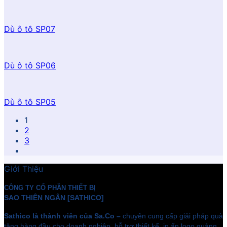
Dù ô tô SP07
Dù ô tô SP06
Dù ô tô SP05
1
2
3
Giới Thiệu
CÔNG TY CỔ PHẦN THIẾT BỊ
SAO THIÊN NGÂN [SATHICO]
Sathico là thành viên của Sa.Co –
chuyên cung cấp giải pháp quà
tặng hàng đầu cho doanh nghiệp, hỗ trợ thiết kế, in ấn logo quảng