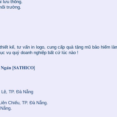
i lưu thông.
môi trường.
thiết kế, tư vấn in logo, cung cấp quà tặng mũ bảo hiểm 
ục vụ quý doanh nghiệp bất cứ lúc nào !
𝐞̂𝐧 𝐍𝐠𝐚̂𝐧 [𝐒𝐀𝐓𝐇𝐈𝐂𝐎]
 Lệ, TP. Đà Nẵng
Liên Chiểu, TP. Đà Nẵng.
 Nẵng.