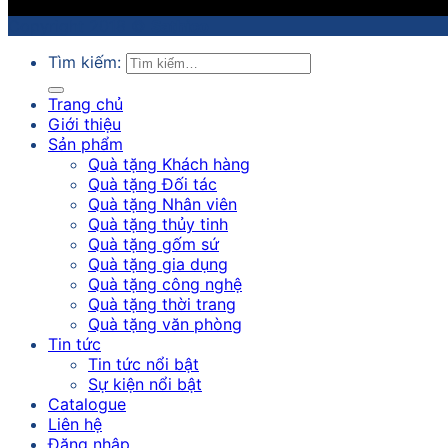
Copyright 2018 ©
Sathico
Tìm kiếm:
Trang chủ
Giới thiệu
Sản phẩm
Quà tặng Khách hàng
Quà tặng Đối tác
Quà tặng Nhân viên
Quà tặng thủy tinh
Quà tặng gốm sứ
Quà tặng gia dụng
Quà tặng công nghệ
Quà tặng thời trang
Quà tặng văn phòng
Tin tức
Tin tức nổi bật
Sự kiện nổi bật
Catalogue
Liên hệ
Đăng nhập