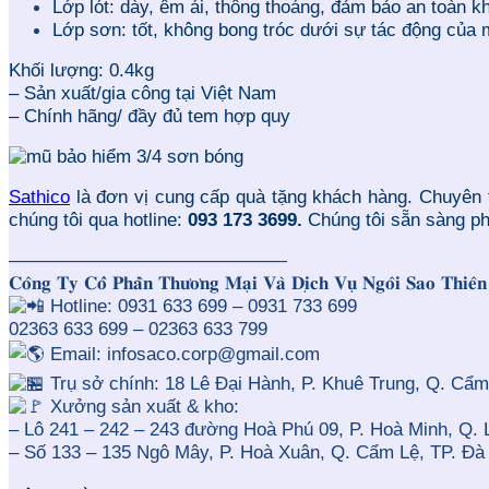
Lớp lót: dày, êm ái, thông thoáng, đảm bảo an toàn kh
Lớp sơn: tốt, không bong tróc dưới sự tác động của 
Khối lượng: 0.4kg
– Sản xuất/gia công tại Việt Nam
– Chính hãng/ đầy đủ tem hợp quy
Sathico
là đơn vị cung cấp quà tặng khách hàng. Chuyên 
chúng tôi qua hotline:
093 173 3699.
Chúng tôi sẵn sàng ph
———————————————
𝐂𝐨̂𝐧𝐠 𝐓𝐲 𝐂𝐨̂̉ 𝐏𝐡𝐚̂̀𝐧 𝐓𝐡𝐮̛𝐨̛𝐧𝐠 𝐌𝐚̣𝐢 𝐕𝐚̀ 𝐃𝐢̣𝐜𝐡 𝐕𝐮̣ 𝐍𝐠𝐨̂𝐢 𝐒𝐚𝐨 𝐓𝐡𝐢
Hotline: 0931 633 699 – 0931 733 699
02363 633 699 – 02363 633 799
Email: infosaco.corp@gmail.com
Trụ sở chính: 18 Lê Đại Hành, P. Khuê Trung, Q. Cẩm
Xưởng sản xuất & kho:
– Lô 241 – 242 – 243 đường Hoà Phú 09, P. Hoà Minh, Q. 
– Số 133 – 135 Ngô Mây, P. Hoà Xuân, Q. Cẩm Lệ, TP. Đà