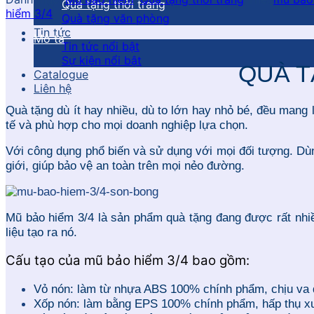
Quà tặng thời trang
hiểm 3/4
Quà tặng văn phòng
Tin tức
Mô tả
Tin tức nổi bật
Sự kiện nổi bật
QUÀ T
Catalogue
Liên hệ
Quà tặng dù ít hay nhiều, dù to lớn hay nhỏ bé, đều mang
tế và phù hợp cho mọi doanh nghiệp lựa chọn.
Với công dụng phổ biến và sử dụng với mọi đối tượng. Dùng
giới, giúp bảo vệ an toàn trên mọi nẻo đường.
Mũ bảo hiểm 3/4 là sản phẩm quà tặng đang được rất nhiề
liệu tạo ra nó.
Cấu tạo của mũ bảo hiểm 3/4 bao gồm:
Vỏ nón: làm từ nhựa ABS 100% chính phẩm, chịu va 
Xốp nón: làm bằng EPS 100% chính phẩm, hấp thụ x