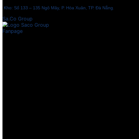
Kho: Số 133 – 135 Ngô Mây, P. Hòa Xuân, TP. Đà Nẵng.
Sa.Co Group
Fanpage