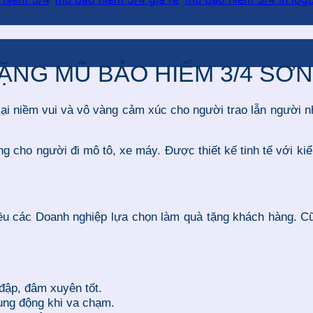
ẶNG MŨ BẢO HIỂM 3/4 SƠ
 lại niềm vui và vô vàng cảm xúc cho người trao lẫn người 
 cho người đi mô tô, xe máy. Được thiết kế tinh tế với kiể
u các Doanh nghiệp lựa chọn làm quà tặng khách hàng. Cũn
đập, đâm xuyên tốt.
ung động khi va chạm.