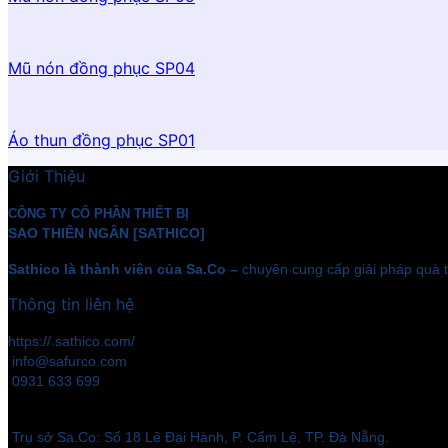
Mũ nón đồng phục SP04
Áo thun đồng phục SP01
Giới Thiệu
CÔNG TY CỔ PHẦN THIẾT BỊ
SAO THIÊN NGÂN [SATHICO]
Sathico là thành viên của Sa.Co –
chuyên cung cấp giải pháp quà t
Thông tin liên hệ
https://.sathico.com/
info@safurco.com
0931 633 699
Trụ sở Sa.Co: Số 18 Lê Đại Hành, P. Cẩm Lệ, TP. Đà Nẵng.