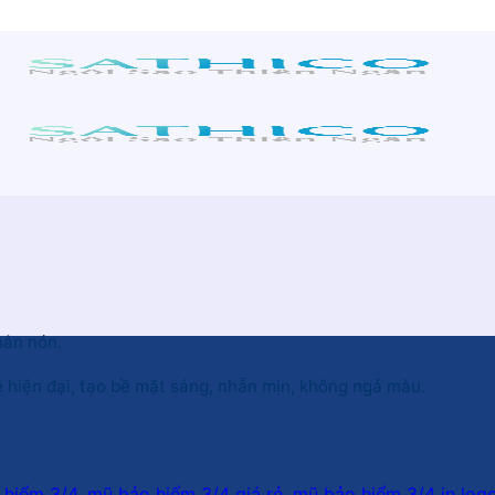
hân nón.
hiện đại, tạo bề mặt sáng, nhẵn mịn, không ngả màu.
 hiểm 3/4
,
mũ bảo hiểm 3/4 giá rẻ
,
mũ bảo hiểm 3/4 in log