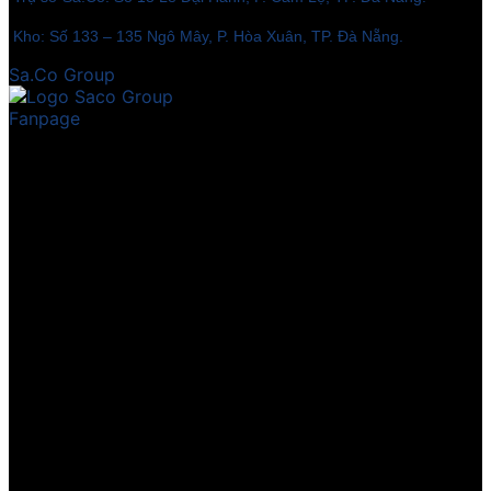
Kho: Số 133 – 135 Ngô Mây, P. Hòa Xuân, TP. Đà Nẵng.
Sa.Co Group
Fanpage