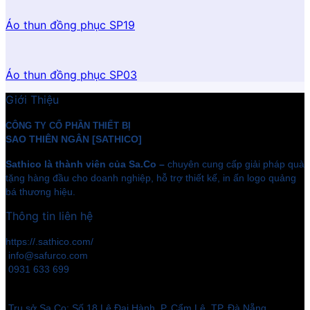
Áo thun đồng phục SP19
Áo thun đồng phục SP03
Giới Thiệu
CÔNG TY CỔ PHẦN THIẾT BỊ
SAO THIÊN NGÂN [SATHICO]
Sathico là thành viên của Sa.Co –
chuyên cung cấp giải pháp quà
tặng hàng đầu cho doanh nghiệp, hỗ trợ thiết kế, in ấn logo quảng
bá thương hiệu.
Thông tin liên hệ
https://.sathico.com/
info@safurco.com
0931 633 699
Trụ sở Sa.Co: Số 18 Lê Đại Hành, P. Cẩm Lệ, TP. Đà Nẵng.