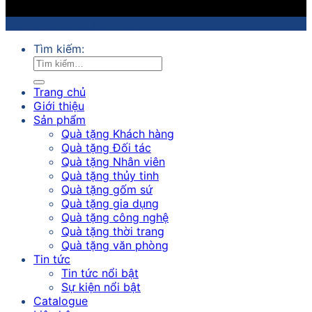
Copyright 2018 ©
Sathico
Tìm kiếm:
Trang chủ
Giới thiệu
Sản phẩm
Quà tặng Khách hàng
Quà tặng Đối tác
Quà tặng Nhân viên
Quà tặng thủy tinh
Quà tặng gốm sứ
Quà tặng gia dụng
Quà tặng công nghệ
Quà tặng thời trang
Quà tặng văn phòng
Tin tức
Tin tức nổi bật
Sự kiện nổi bật
Catalogue