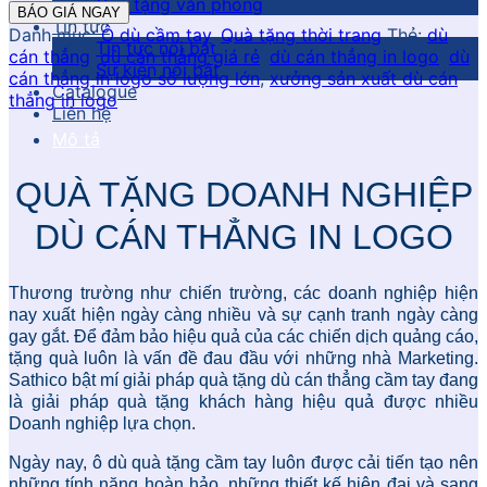
Quà tặng văn phòng
BÁO GIÁ NGAY
Tin tức
Danh mục:
Ô dù cầm tay
,
Quà tặng thời trang
Thẻ:
dù
Tin tức nổi bật
cán thẳng
,
dù cán thẳng giá rẻ
,
dù cán thẳng in logo
,
dù
Sự kiện nổi bật
cán thẳng in logo số lượng lớn
,
xưởng sản xuất dù cán
Catalogue
thẳng in logo
Liên hệ
Mô tả
QUÀ TẶNG DOANH NGHIỆP
DÙ CÁN THẲNG IN LOGO
Thương trường như chiến trường, các doanh nghiệp hiện
nay xuất hiện ngày càng nhiều và sự cạnh tranh ngày càng
gay gắt. Để đảm bảo hiệu quả của các chiến dịch quảng cáo,
tặng quà luôn là vấn đề đau đầu với những nhà Marketing.
Sathico bật mí giải pháp quà tặng dù cán thẳng cầm tay đang
là giải pháp quà tặng khách hàng hiệu quả được nhiều
Doanh nghiệp lựa chọn.
Ngày nay, ô dù quà tặng cầm tay luôn được cải tiến tạo nên
những tính năng hoàn hảo, những thiết kế hiện đại và sang