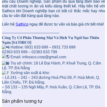
yêu cầu Doanh nghiệp. Sản phẩm dù quà tặng đảm bảo về
mặt chất lượng in ấn và kiểu dáng thiết kế. Hãy liên hệ với
Sathico khi Doanh nghiệp bạn có bất cứ thắc mắc hay nhu
cầu tư vấn đặt hàng quà tặng nào.
Liên hệ
Sathico
ngay để được tư vấn và báo giá chi tiết nhé!
———————————————
𝐂𝐨̂𝐧𝐠 𝐓𝐲 𝐂𝐨̂̉ 𝐏𝐡𝐚̂̀𝐧 𝐓𝐡𝐮̛𝐨̛𝐧𝐠 𝐌𝐚̣𝐢 𝐕𝐚̀ 𝐃𝐢̣𝐜𝐡 𝐕𝐮̣ 𝐍𝐠𝐨̂𝐢 𝐒𝐚𝐨 𝐓𝐡𝐢𝐞̂𝐧
𝐍𝐠𝐚̂𝐧 [𝐒𝐀𝐓𝐇𝐈𝐂𝐎]
Hotline: 0931 633 699 – 0931 733 699
02363 633 699 – 02363 633 799
Email: infosaco.corp@gmail.com
Trụ sở chính: 18 Lê Đại Hành, P. Khuê Trung, Q. Cẩm
Lệ, TP. Đà Nẵng
Xưởng sản xuất & kho:
– Lô 241 – 242 – 243 đường Hoà Phú 09, P. Hoà Minh, Q.
Liên Chiểu, TP. Đà Nẵng.
– Số 133 – 135 Ngô Mây, P. Hoà Xuân, Q. Cẩm Lệ, TP. Đà
Nẵng.
Sản phẩm tương tự