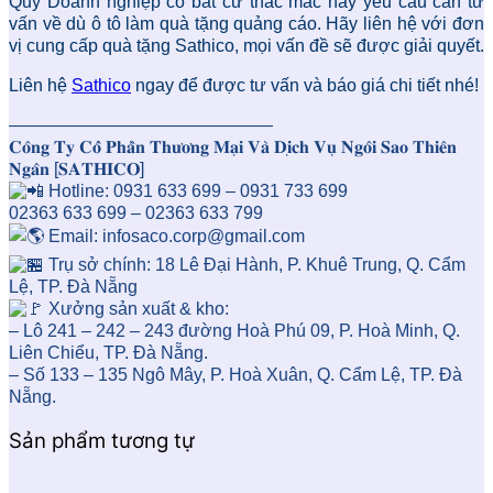
Quý Doanh nghiệp có bất cứ thắc mắc hay yêu cầu cần tư
vấn về dù ô tô làm quà tặng quảng cáo. Hãy liên hệ với đơn
vị cung cấp quà tặng Sathico, mọi vấn đề sẽ được giải quyết.
Liên hệ
Sathico
ngay để được tư vấn và báo giá chi tiết nhé!
———————————————
𝐂𝐨̂𝐧𝐠 𝐓𝐲 𝐂𝐨̂̉ 𝐏𝐡𝐚̂̀𝐧 𝐓𝐡𝐮̛𝐨̛𝐧𝐠 𝐌𝐚̣𝐢 𝐕𝐚̀ 𝐃𝐢̣𝐜𝐡 𝐕𝐮̣ 𝐍𝐠𝐨̂𝐢 𝐒𝐚𝐨 𝐓𝐡𝐢𝐞̂𝐧
𝐍𝐠𝐚̂𝐧 [𝐒𝐀𝐓𝐇𝐈𝐂𝐎]
Hotline: 0931 633 699 – 0931 733 699
02363 633 699 – 02363 633 799
Email: infosaco.corp@gmail.com
Trụ sở chính: 18 Lê Đại Hành, P. Khuê Trung, Q. Cẩm
Lệ, TP. Đà Nẵng
Xưởng sản xuất & kho:
– Lô 241 – 242 – 243 đường Hoà Phú 09, P. Hoà Minh, Q.
Liên Chiểu, TP. Đà Nẵng.
– Số 133 – 135 Ngô Mây, P. Hoà Xuân, Q. Cẩm Lệ, TP. Đà
Nẵng.
Sản phẩm tương tự