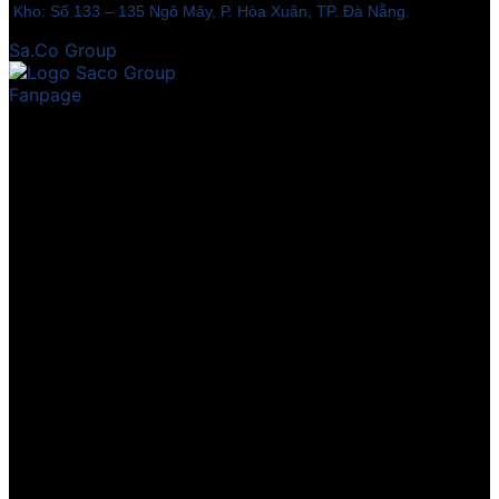
Kho: Số 133 – 135 Ngô Mây, P. Hòa Xuân, TP. Đà Nẵng.
Sa.Co Group
Fanpage