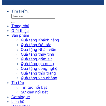
Copyright 2018 ©
Sathico
Tìm kiếm:
Trang chủ
Giới thiệu
Sản phẩm
Quà tặng Khách hàng
Quà tặng Đối tác
Quà tặng Nhân viên
Quà tặng thủy tinh
Quà tặng gốm sứ
Quà tặng gia dụng
Quà tặng công nghệ
Quà tặng thời trang
Quà tặng văn phòng
Tin tức
Tin tức nổi bật
Sự kiện nổi bật
Catalogue
Liên hệ