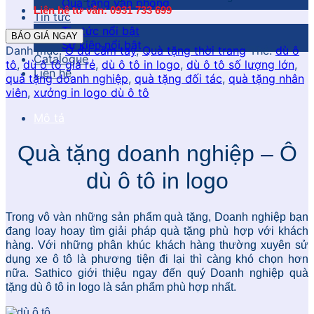
Quà tặng văn phòng
Liên hệ tư vấn: 0931 733 699
Tin tức
Tin tức nổi bật
BÁO GIÁ NGAY
Sự kiện nổi bật
Danh mục:
Ô dù cầm tay
,
Quà tặng thời trang
Thẻ:
dù ô
Catalogue
tô
,
dù ô tô giá rẻ
,
dù ô tô in logo
,
dù ô tô số lượng lớn
,
Liên hệ
quà tặng doanh nghiệp
,
quà tặng đối tác
,
quà tặng nhân
viên
,
xưởng in logo dù ô tô
Mô tả
Quà tặng doanh nghiệp – Ô
dù ô tô in logo
Trong vô vàn những sản phẩm quà tặng, Doanh nghiệp bạn
đang loay hoay tìm giải pháp quà tặng phù hợp với khách
hàng. Với những phân khúc khách hàng thường xuyên sử
dụng xe ô tô là phương tiện đi lại thì càng khó chọn hơn
nữa. Sathico giới thiệu ngay đến quý Doanh nghiệp quà
tặng dù ô tô in logo là sản phẩm phù hợp nhất.