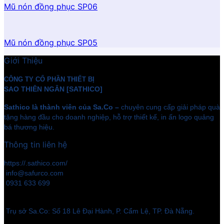
Mũ nón đồng phục SP06
Mũ nón đồng phục SP05
Giới Thiệu
CÔNG TY CỔ PHẦN THIẾT BỊ
SAO THIÊN NGÂN [SATHICO]
Sathico là thành viên của Sa.Co –
chuyên cung cấp giải pháp quà
tặng hàng đầu cho doanh nghiệp, hỗ trợ thiết kế, in ấn logo quảng
bá thương hiệu.
Thông tin liên hệ
https://.sathico.com/
info@safurco.com
0931 633 699
Trụ sở Sa.Co: Số 18 Lê Đại Hành, P. Cẩm Lệ, TP. Đà Nẵng.