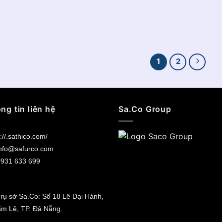
1
2
ng tin liên hệ
Sa.Co Group
://.sathico.com/
nfo@safurco.com
931 633 699
rụ sở Sa.Co: Số 18 Lê Đại Hành,
ẩm Lệ, TP. Đà Nẵng.