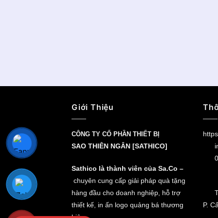
Giới Thiệu
Thô
https
CÔNG TY CỔ PHẦN THIẾT BỊ
SAO THIÊN NGÂN [SATHICO]
i
0
Sathico là thành viên của Sa.Co –
chuyên cung cấp giải pháp quà tặng
hàng đầu cho doanh nghiệp, hỗ trợ
T
thiết kế, in ấn logo quảng bá thương
P. C
hiệu.