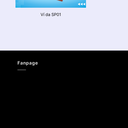
Ví da SP01
Fanpage