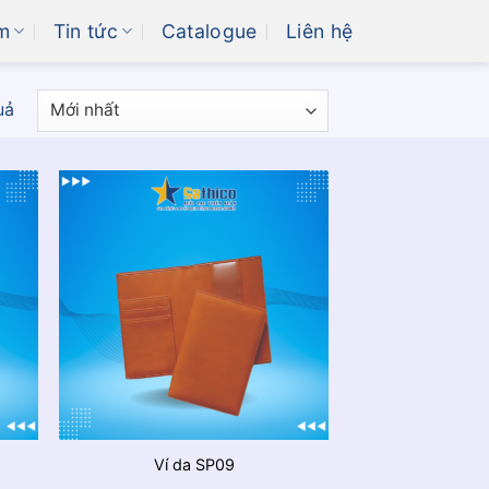
m
Tin tức
Catalogue
Liên hệ
uả
Ví da SP09