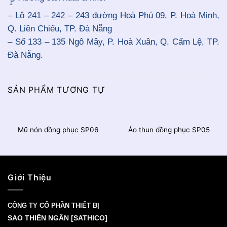
– Lô 241 – 242 – 243 đường Hoà Phú 09, P. Hoà Minh,
Q. Liên Chiểu, TP. Đà Nẵng
– Số 133 – 135 Ngô Mây, P. Hoà Xuân, Q. Cẩm Lệ, TP.
Đà Nẵng.
SẢN PHẨM TƯƠNG TỰ
Mũ nón đồng phục SP06
Áo thun đồng phục SP05
Giới Thiệu
CÔNG TY CỔ PHẦN THIẾT BỊ
SAO THIÊN NGÂN [SATHICO]