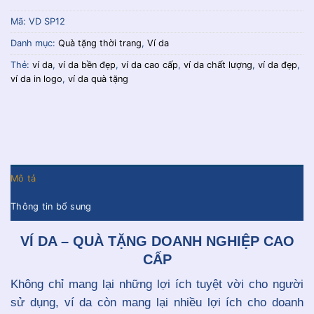
Mã:
VD SP12
Danh mục:
Quà tặng thời trang
,
Ví da
Thẻ:
ví da
,
ví da bền đẹp
,
ví da cao cấp
,
ví da chất lượng
,
ví da đẹp
,
ví da in logo
,
ví da quà tặng
Mô tả
Thông tin bổ sung
VÍ DA – QUÀ TẶNG DOANH NGHIỆP CAO
CẤP
Không chỉ mang lại những lợi ích tuyệt vời cho người
sử dụng, ví da còn mang lại nhiều lợi ích cho doanh