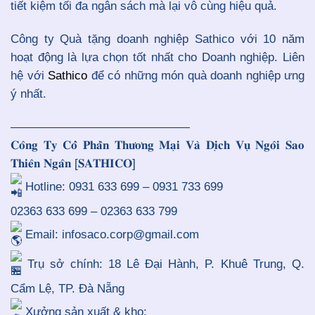
tiết kiệm tối đa ngân sách mà lại vô cùng hiệu quả.
Công ty Quà tặng doanh nghiệp Sathico với 10 năm
hoạt động là lựa chọn tốt nhất cho Doanh nghiệp. Liên
hệ với
Sathico
để có những món quà doanh nghiệp ưng
ý nhất.
———————————————
𝐂𝐨̂𝐧𝐠 𝐓𝐲 𝐂𝐨̂̉ 𝐏𝐡𝐚̂̀𝐧 𝐓𝐡𝐮̛𝐨̛𝐧𝐠 𝐌𝐚̣𝐢 𝐕𝐚̀ 𝐃𝐢̣𝐜𝐡 𝐕𝐮̣ 𝐍𝐠𝐨̂𝐢 𝐒𝐚𝐨
𝐓𝐡𝐢𝐞̂𝐧 𝐍𝐠𝐚̂𝐧 [𝐒𝐀𝐓𝐇𝐈𝐂𝐎]
Hotline: 0931 633 699 – 0931 733 699
02363 633 699 – 02363 633 799
Email: infosaco.corp@gmail.com
Trụ sở chính: 18 Lê Đại Hành, P. Khuê Trung, Q.
Cẩm Lệ, TP. Đà Nẵng
Xưởng sản xuất & kho: