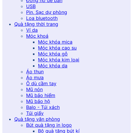
Đồng hồ để bàn
USB
Pin, Sạc dự phòng
Loa bluetooth
Quà tặng thời trang
Ví da
Móc khoá
Móc khóa mica
Móc khóa cao su
Móc khóa gỗ
Móc khóa kim loại
Móc khóa da
Áo thun
Áo mưa
Ô dù cầm tay
Mũ nón
Mũ bảo hiểm
Mũ bảo hộ
Balo - Túi xách
Túi giấy
Quà tặng văn phòng
Bút quà tặng in logo
Bộ quà tặng bút kí