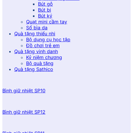
Bút gỗ
Bút bi
Bút ký
Quạt mini cầm tay
Sổ bìa da
Quà tặng thiếu nhi
Bộ dụng cụ học tập
Đồ chơi trẻ em
Quà tặng vinh danh
Kỷ niệm chương
Bộ quà tặng
Quà tặng Sathico
Bình giữ nhiệt SP10
Bình giữ nhiệt SP12