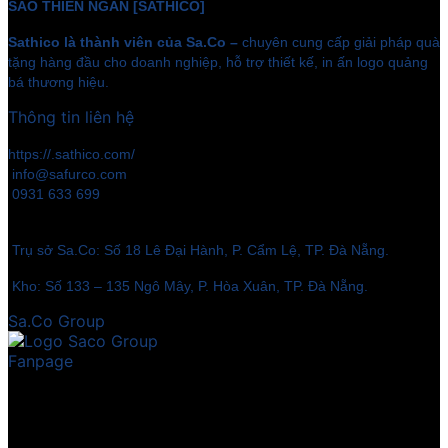
SAO THIÊN NGÂN [SATHICO]
Sathico là thành viên của Sa.Co –
chuyên cung cấp giải pháp quà
tặng hàng đầu cho doanh nghiệp, hỗ trợ thiết kế, in ấn logo quảng
bá thương hiệu.
Thông tin liên hệ
https://.sathico.com/
info@safurco.com
0931 633 699
Trụ sở Sa.Co: Số 18 Lê Đại Hành, P. Cẩm Lệ, TP. Đà Nẵng.
Kho: Số 133 – 135 Ngô Mây, P. Hòa Xuân, TP. Đà Nẵng.
Sa.Co Group
Fanpage