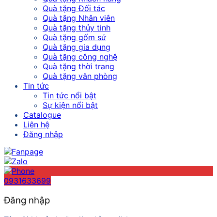
Quà tặng Đối tác
Quà tặng Nhân viên
Quà tặng thủy tinh
Quà tặng gốm sứ
Quà tặng gia dụng
Quà tặng công nghệ
Quà tặng thời trang
Quà tặng văn phòng
Tin tức
Tin tức nổi bật
Sự kiện nổi bật
Catalogue
Liên hệ
Đăng nhập
0931633699
Đăng nhập