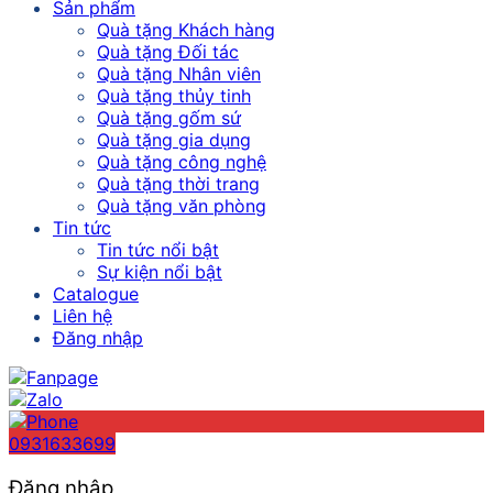
Sản phẩm
Quà tặng Khách hàng
Quà tặng Đối tác
Quà tặng Nhân viên
Quà tặng thủy tinh
Quà tặng gốm sứ
Quà tặng gia dụng
Quà tặng công nghệ
Quà tặng thời trang
Quà tặng văn phòng
Tin tức
Tin tức nổi bật
Sự kiện nổi bật
Catalogue
Liên hệ
Đăng nhập
0931633699
Đăng nhập