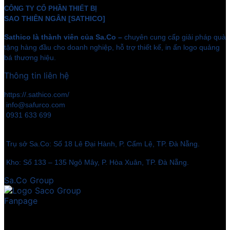
CÔNG TY CỔ PHẦN THIẾT BỊ
SAO THIÊN NGÂN [SATHICO]
Sathico là thành viên của Sa.Co –
chuyên cung cấp giải pháp quà
tặng hàng đầu cho doanh nghiệp, hỗ trợ thiết kế, in ấn logo quảng
bá thương hiệu.
Thông tin liên hệ
https://.sathico.com/
info@safurco.com
0931 633 699
Trụ sở Sa.Co: Số 18 Lê Đại Hành, P. Cẩm Lệ, TP. Đà Nẵng.
Kho: Số 133 – 135 Ngô Mây, P. Hòa Xuân, TP. Đà Nẵng.
Sa.Co Group
Fanpage