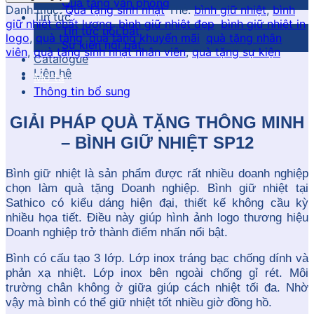
Quà tặng văn phòng
Danh mục:
Quà tặng sinh nhật
Thẻ:
bình giữ nhiệt
,
bình
Tin tức
giữ nhiệt chất lượng
,
bình giữ nhiệt đẹp
,
bình giữ nhiệt in
Tin tức nổi bật
logo
,
quà tặng
,
quà tặng khuyến mãi
,
quà tặng nhân
Sự kiện nổi bật
viên
,
quà tặng sinh nhật nhân viên
,
quà tặng sự kiện
Catalogue
Liên hệ
Mô tả
Thông tin bổ sung
GIẢI PHÁP QUÀ TẶNG THÔNG MINH
– BÌNH GIỮ NHIỆT SP12
Bình giữ nhiệt là sản phẩm được rất nhiều doanh nghiệp
chọn làm quà tặng Doanh nghiệp. Bình giữ nhiệt tại
Sathico có kiểu dáng hiện đại, thiết kế không cầu kỳ
nhiều họa tiết. Điều này giúp hình ảnh logo thương hiệu
Doanh nghiệp trở thành điểm nhấn nổi bật.
Bình có cấu tạo 3 lớp. Lớp inox tráng bạc chống dính và
phản xạ nhiệt. Lớp inox bên ngoài chống gỉ rét. Môi
trường chân không ở giữa giúp cách nhiệt tối đa. Nhờ
vậy mà bình có thể giữ nhiệt tốt nhiều giờ đồng hồ.