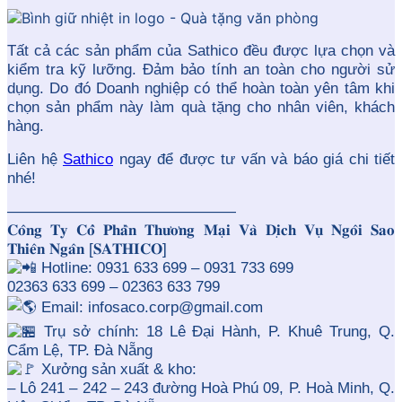
Tất cả các sản phẩm của Sathico đều được lựa chọn và
kiểm tra kỹ lưỡng. Đảm bảo tính an toàn cho người sử
dụng. Do đó Doanh nghiệp có thể hoàn toàn yên tâm khi
chọn sản phẩm này làm quà tặng cho nhân viên, khách
hàng
.
Liên hệ
Sathico
ngay để được tư vấn và báo giá chi tiết
nhé!
———————————————
𝐂𝐨̂𝐧𝐠 𝐓𝐲 𝐂𝐨̂̉ 𝐏𝐡𝐚̂̀𝐧 𝐓𝐡𝐮̛𝐨̛𝐧𝐠 𝐌𝐚̣𝐢 𝐕𝐚̀ 𝐃𝐢̣𝐜𝐡 𝐕𝐮̣ 𝐍𝐠𝐨̂𝐢 𝐒𝐚𝐨
𝐓𝐡𝐢𝐞̂𝐧 𝐍𝐠𝐚̂𝐧 [𝐒𝐀𝐓𝐇𝐈𝐂𝐎]
Hotline: 0931 633 699 – 0931 733 699
02363 633 699 – 02363 633 799
Email: infosaco.corp@gmail.com
Trụ sở chính: 18 Lê Đại Hành, P. Khuê Trung, Q.
Cẩm Lệ, TP. Đà Nẵng
Xưởng sản xuất & kho:
– Lô 241 – 242 – 243 đường Hoà Phú 09, P. Hoà Minh, Q.