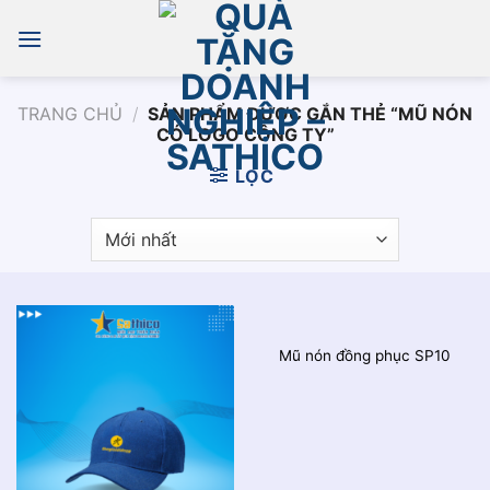
Chuyển
đến
nội
dung
TRANG CHỦ
/
SẢN PHẨM ĐƯỢC GẮN THẺ “MŨ NÓN
CÓ LOGO CÔNG TY”
LỌC
Mũ nón đồng phục SP10