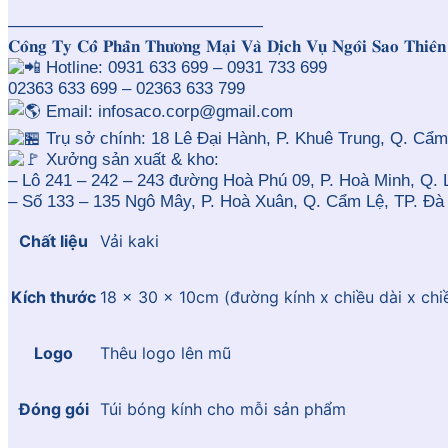
———————————————
𝐂𝐨̂𝐧𝐠 𝐓𝐲 𝐂𝐨̂̉ 𝐏𝐡𝐚̂̀𝐧 𝐓𝐡𝐮̛𝐨̛𝐧𝐠 𝐌𝐚̣𝐢 𝐕𝐚̀ 𝐃𝐢̣𝐜𝐡 𝐕𝐮̣ 𝐍𝐠𝐨̂𝐢 𝐒𝐚𝐨 𝐓𝐡𝐢
Hotline: 0931 633 699 – 0931 733 699
02363 633 699 – 02363 633 799
Email: infosaco.corp@gmail.com
Trụ sở chính: 18 Lê Đại Hành, P. Khuê Trung, Q. Cẩm
Xưởng sản xuất & kho:
– Lô 241 – 242 – 243 đường Hoà Phú 09, P. Hoà Minh, Q. 
– Số 133 – 135 Ngô Mây, P. Hoà Xuân, Q. Cẩm Lệ, TP. Đà
Chất liệu
Vải kaki
Kích thước
18 x 30 x 10cm (đường kính x chiều dài x chiề
Logo
Thêu logo lên mũ
Đóng gói
Túi bóng kính cho mỗi sản phẩm