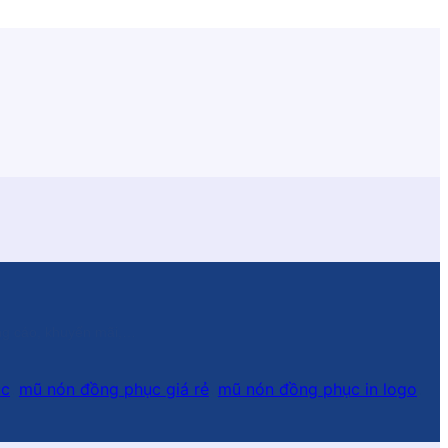
ảng cáo, khuyến mãi,…
ục
,
mũ nón đồng phục giá rẻ
,
mũ nón đồng phục in logo
,