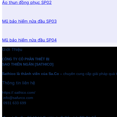
Áo thun đồng phục SP02
Mũ bảo hiểm nửa đầu SP03
Mũ bảo hiểm nửa đầu SP04
Giới Thiệu
CÔNG TY CỔ PHẦN THIẾT BỊ
SAO THIÊN NGÂN [SATHICO]
Sathico là thành viên của Sa.Co –
chuyên cung cấp giải pháp quà t
Thông tin liên hệ
https://.sathico.com/
info@safurco.com
0931 633 699