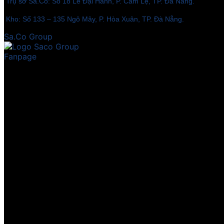
Trụ sở Sa.Co: Số 18 Lê Đại Hành, P. Cẩm Lệ, TP. Đà Nẵng.
Kho: Số 133 – 135 Ngô Mây, P. Hòa Xuân, TP. Đà Nẵng.
Sa.Co Group
Fanpage