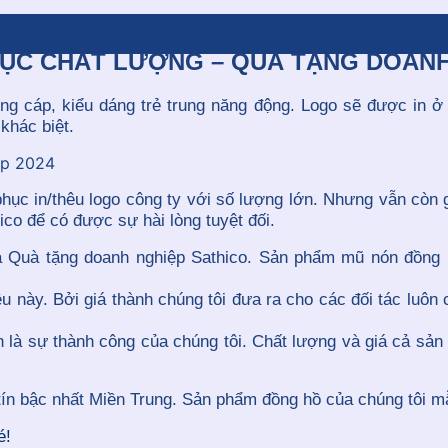
ỤC CHẤT LƯỢNG – QUÀ TẶNG DOANH
ng cáp, kiểu dáng trẻ trung năng động. Logo sẽ được in 
khác biệt.
c in/thêu logo công ty với số lượng lớn. Nhưng vẫn còn g
ico để có được sự hài lòng tuyệt đối.
ủa Quà tặng doanh nghiệp Sathico. Sản phẩm mũ nón đồng 
u này. Bởi giá thành chúng tôi đưa ra cho các đối tác luôn
là sự thành công của chúng tôi. Chất lượng và giá cả sản
 tín bậc nhất Miền Trung. Sản phẩm đồng hồ của chúng tôi 
é!