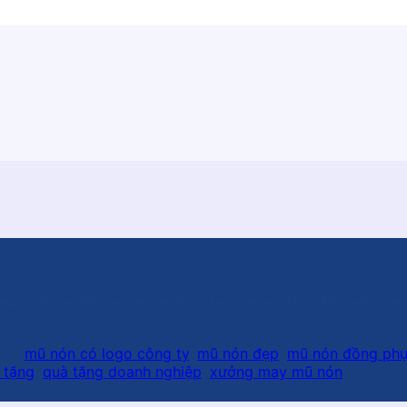
ng trình hoạt động ngoài trời. Thích hợp làm quà tặng nhân viên, qu
hẻ:
mũ nón có logo công ty
,
mũ nón đẹp
,
mũ nón đồng ph
 tặng
,
quà tặng doanh nghiệp
,
xưởng may mũ nón