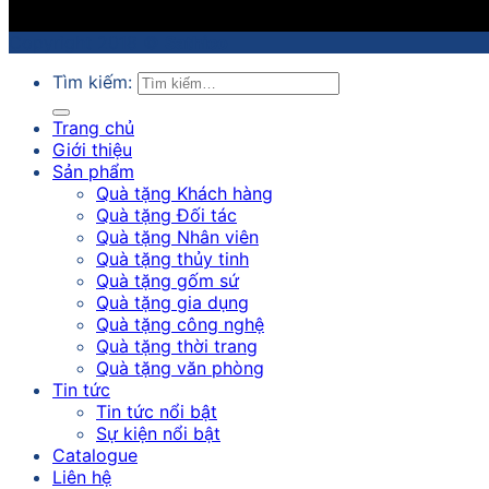
Copyright 2018 ©
Sathico
Tìm kiếm:
Trang chủ
Giới thiệu
Sản phẩm
Quà tặng Khách hàng
Quà tặng Đối tác
Quà tặng Nhân viên
Quà tặng thủy tinh
Quà tặng gốm sứ
Quà tặng gia dụng
Quà tặng công nghệ
Quà tặng thời trang
Quà tặng văn phòng
Tin tức
Tin tức nổi bật
Sự kiện nổi bật
Catalogue
Liên hệ