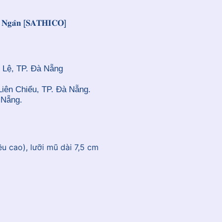
𝐞̂𝐧 𝐍𝐠𝐚̂𝐧 [𝐒𝐀𝐓𝐇𝐈𝐂𝐎]
 Lệ, TP. Đà Nẵng
Liên Chiểu, TP. Đà Nẵng.
 Nẵng.
u cao), lưỡi mũ dài 7,5 cm