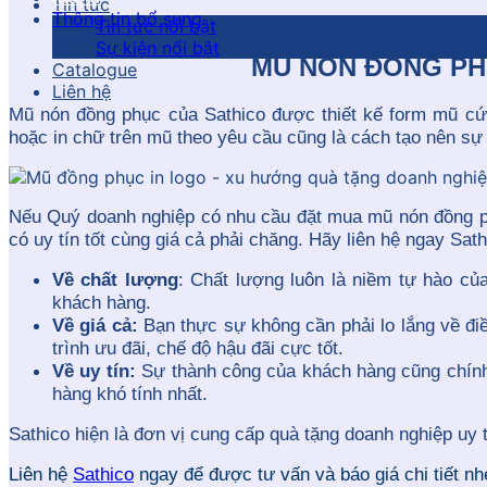
Tin tức
Thông tin bổ sung
Tin tức nổi bật
Sự kiện nổi bật
MŨ NÓN ĐỒNG PH
Catalogue
Liên hệ
Mũ nón đồng phục của Sathico được thiết kế form mũ cứ
hoặc in chữ trên mũ theo yêu cầu cũng là cách tạo nên sự 
Nếu Quý doanh nghiệp có nhu cầu đặt mua mũ nón đồng phụ
có uy tín tốt cùng giá cả phải chăng. Hãy liên hệ ngay Sath
Về chất lượng
: Chất lượng luôn là niềm tự hào c
khách hàng.
Về giá cả:
Bạn thực sự không cần phải lo lắng về điề
trình ưu đãi, chế độ hậu đãi cực tốt.
Về uy tín:
Sự thành công của khách hàng cũng chính 
hàng khó tính nhất.
Sathico hiện là đơn vị cung cấp quà tặng doanh nghiệp uy
Liên hệ
Sathico
ngay để được tư vấn và báo giá chi tiết nh