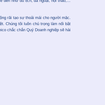
ể đến như du lịch, dã ngoại, hội thảo,…
rộng rãi tạo sự thoải mái cho người mặc.
t. Chúng tôi luôn chú trọng làm nổi bật
hico chắc chắn Quý Doanh nghiệp sẽ hài