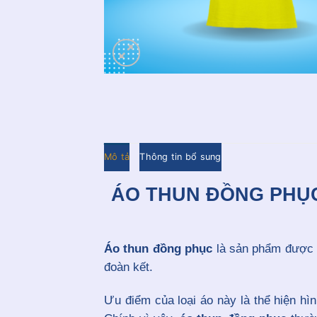
Mô tả
Thông tin bổ sung
ÁO THUN ĐỒNG PHỤC
Áo thun đồng phục
là sản phẩm được sử
đoàn kết.
Ưu điểm của loại áo này là thể hiện hì