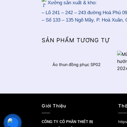
Xưởng sản xuất & kho:
– Lô 241 – 242 – 243 đường Hoà Phú 09
– Số 133 – 135 Ngô Mây, P. Hoà Xuân, 
SẢN PHẨM TƯƠNG TỰ
Áo thun đồng phục SP02
Giới Thiệu
Thô
https
CÔNG TY CỔ PHẦN THIẾT BỊ