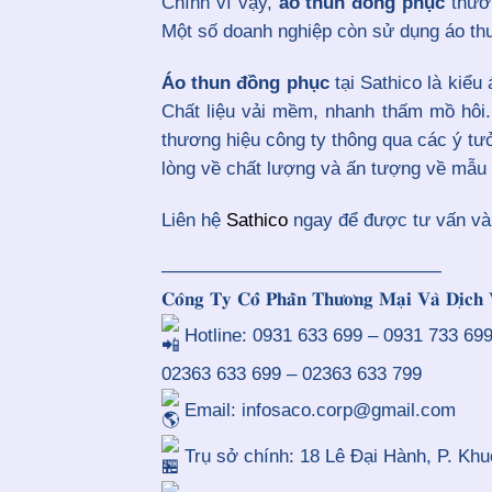
Chính vì vậy,
áo thun đồng phục
thườn
Một số doanh nghiệp còn sử dụng áo thu
Áo thun đồng phục
tại Sathico là kiểu
Chất liệu vải mềm, nhanh thấm mồ hôi. 
thương hiệu công ty thông qua các ý tư
lòng về chất lượng và ấn tượng về mẫu
Liên hệ
Sathico
ngay để được tư vấn và b
———————————————
𝐂𝐨̂𝐧𝐠 𝐓𝐲 𝐂𝐨̂̉ 𝐏𝐡𝐚̂̀𝐧 𝐓𝐡𝐮̛𝐨̛𝐧𝐠 𝐌𝐚̣𝐢 𝐕𝐚̀ 𝐃𝐢̣𝐜
Hotline: 0931 633 699 – 0931 733 69
02363 633 699 – 02363 633 799
Email: infosaco.corp@gmail.com
Trụ sở chính: 18 Lê Đại Hành, P. Kh