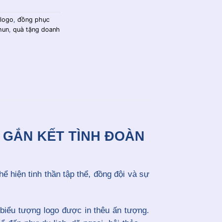
 logo
,
đồng phục
hun
,
quà tặng doanh
 GẮN KẾT TÌNH ĐOÀN
 hiện tinh thần tập thể, đồng đội và sự
 biểu tượng logo được in thêu ấn tượng.