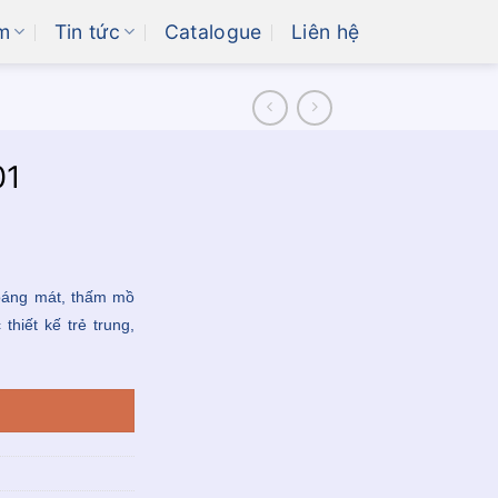
m
Tin tức
Catalogue
Liên hệ
01
hoáng mát, thấm mồ
thiết kế trẻ trung,