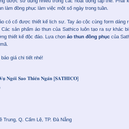
g được sử dụng nhiều trong các hoạt động tập thể. Phải k
n làm đồng phục làm việc một số ngày trong tuần.
 áo có cổ được thiết kế lịch sự. Tay áo cộc cùng form dáng 
Các sản phẩm áo thun của Sathico luôn tạo ra sự khác biệ
ởng thiết kế độc đáo. Lựa chọn
áo thun đồng phục
của Sat
 mã.
áo giá chi tiết nhé!
𝐡 𝐕𝐮̣ 𝐍𝐠𝐨̂𝐢 𝐒𝐚𝐨 𝐓𝐡𝐢𝐞̂𝐧 𝐍𝐠𝐚̂𝐧 [𝐒𝐀𝐓𝐇𝐈𝐂𝐎]
9
uê Trung, Q. Cẩm Lệ, TP. Đà Nẵng