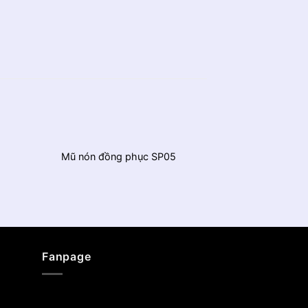
Mũ nón đồng phục SP05
Áo thun đồng
Fanpage