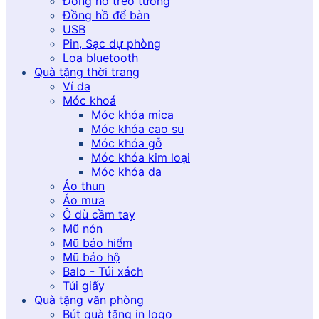
Đồng hồ treo tường
Đồng hồ để bàn
USB
Pin, Sạc dự phòng
Loa bluetooth
Quà tặng thời trang
Ví da
Móc khoá
Móc khóa mica
Móc khóa cao su
Móc khóa gỗ
Móc khóa kim loại
Móc khóa da
Áo thun
Áo mưa
Ô dù cầm tay
Mũ nón
Mũ bảo hiểm
Mũ bảo hộ
Balo - Túi xách
Túi giấy
Quà tặng văn phòng
Bút quà tặng in logo