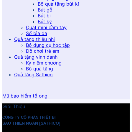
Bộ quà tặng bút kí
Bút gỗ
Bút bi
Bút ký
Quạt mini cầm tay
Sổ bìa da
Quà tặng thiếu nhi
Bộ dụng cụ học tập
Đồ chơi trẻ em
Quà tặng vinh danh
Kỷ niệm chương
Bộ quà tặng
Quà tặng Sathico
Mũ bảo hiểm tổ ong
Giới Thiệu
CÔNG TY CỔ PHẦN THIẾT BỊ
SAO THIÊN NGÂN [SATHICO]