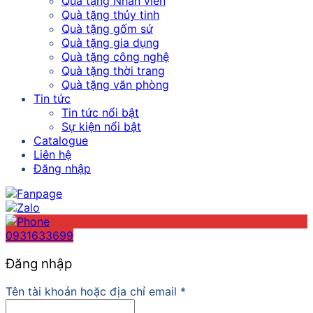
Quà tặng Nhân viên
Quà tặng thủy tinh
Quà tặng gốm sứ
Quà tặng gia dụng
Quà tặng công nghệ
Quà tặng thời trang
Quà tặng văn phòng
Tin tức
Tin tức nổi bật
Sự kiện nổi bật
Catalogue
Liên hệ
Đăng nhập
0931633699
Đăng nhập
Tên tài khoản hoặc địa chỉ email
*