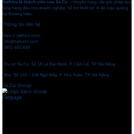
Sathico là thành viên của Sa.Co –
chuyên cung cấp giải pháp quà
tặng hàng đầu cho doanh nghiệp, hỗ trợ thiết kế, in ấn logo quảng
bá thương hiệu.
Thông tin liên hệ
https://.sathico.com/
info@safurco.com
0931 633 699
Trụ sở Sa.Co: Số 18 Lê Đại Hành, P. Cẩm Lệ, TP. Đà Nẵng.
Kho: Số 133 – 135 Ngô Mây, P. Hòa Xuân, TP. Đà Nẵng.
Sa.Co Group
Fanpage