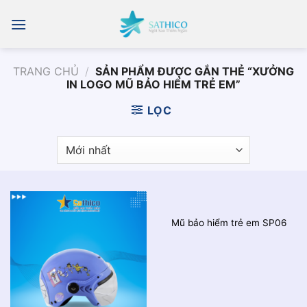
Chuyển
đến
nội
dung
TRANG CHỦ
/
SẢN PHẨM ĐƯỢC GẮN THẺ “XƯỞNG
IN LOGO MŨ BẢO HIỂM TRẺ EM”
LỌC
Mũ bảo hiểm trẻ em SP06