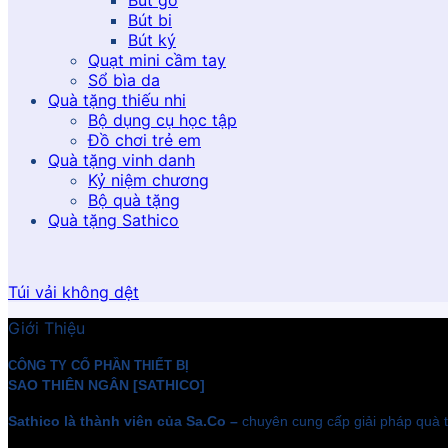
Bút gỗ
Bút bi
Bút ký
Quạt mini cầm tay
Sổ bìa da
Quà tặng thiếu nhi
Bộ dụng cụ học tập
Đồ chơi trẻ em
Quà tặng vinh danh
Kỷ niệm chương
Bộ quà tặng
Quà tặng Sathico
Túi vải không dệt
Giới Thiệu
CÔNG TY CỔ PHẦN THIẾT BỊ
SAO THIÊN NGÂN [SATHICO]
Sathico là thành viên của Sa.Co –
chuyên cung cấp giải pháp quà t