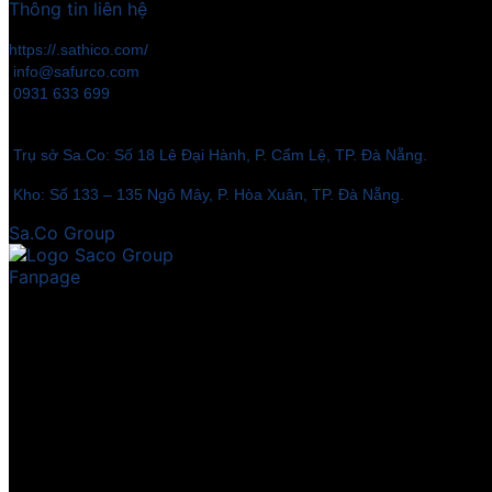
Thông tin liên hệ
https://.sathico.com/
info@safurco.com
0931 633 699
Trụ sở Sa.Co: Số 18 Lê Đại Hành, P. Cẩm Lệ, TP. Đà Nẵng.
Kho: Số 133 – 135 Ngô Mây, P. Hòa Xuân, TP. Đà Nẵng.
Sa.Co Group
Fanpage