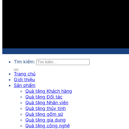
Copyright 2018 ©
Sathico
Tìm kiếm:
Trang chủ
Giới thiệu
Sản phẩm
Quà tặng Khách hàng
Quà tặng Đối tác
Quà tặng Nhân viên
Quà tặng thủy tinh
Quà tặng gốm sứ
Quà tặng gia dụng
Quà tặng công nghệ