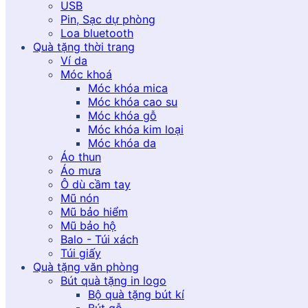
USB
Pin, Sạc dự phòng
Loa bluetooth
Quà tặng thời trang
Ví da
Móc khoá
Móc khóa mica
Móc khóa cao su
Móc khóa gỗ
Móc khóa kim loại
Móc khóa da
Áo thun
Áo mưa
Ô dù cầm tay
Mũ nón
Mũ bảo hiểm
Mũ bảo hộ
Balo - Túi xách
Túi giấy
Quà tặng văn phòng
Bút quà tặng in logo
Bộ quà tặng bút kí