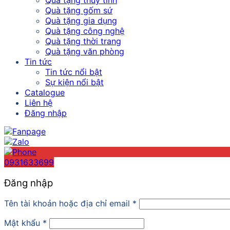
Quà tặng thủy tinh
Quà tặng gốm sứ
Quà tặng gia dụng
Quà tặng công nghệ
Quà tặng thời trang
Quà tặng văn phòng
Tin tức
Tin tức nổi bật
Sự kiện nổi bật
Catalogue
Liên hệ
Đăng nhập
0931633699
Đăng nhập
Tên tài khoản hoặc địa chỉ email
*
Mật khẩu
*