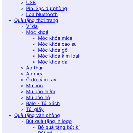
USB
Pin, Sạc dự phòng
Loa bluetooth
Quà tặng thời trang
Ví da
Móc khoá
Móc khóa mica
Móc khóa cao su
Móc khóa gỗ
Móc khóa kim loại
Móc khóa da
Áo thun
Áo mưa
Ô dù cầm tay
Mũ nón
Mũ bảo hiểm
Mũ bảo hộ
Balo - Túi xách
Túi giấy
Quà tặng văn phòng
Bút quà tặng in logo
Bộ quà tặng bút kí