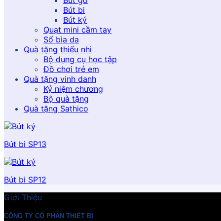
Bút gỗ
Bút bi
Bút ký
Quạt mini cầm tay
Sổ bìa da
Quà tặng thiếu nhi
Bộ dụng cụ học tập
Đồ chơi trẻ em
Quà tặng vinh danh
Kỷ niệm chương
Bộ quà tặng
Quà tặng Sathico
Bút bi SP13
Bút bi SP12
Giới Thiệu
CÔNG TY CỔ PHẦN THIẾT BỊ