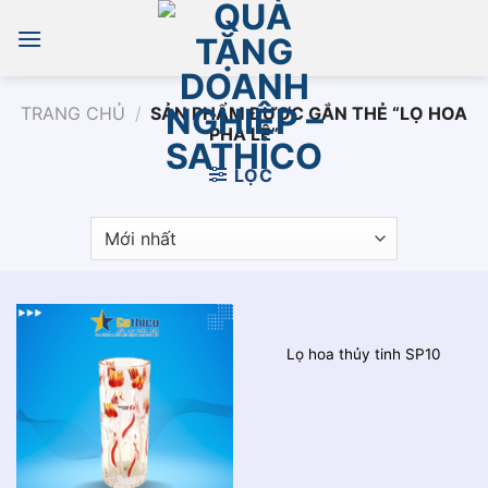
Chuyển
đến
nội
dung
TRANG CHỦ
/
SẢN PHẨM ĐƯỢC GẮN THẺ “LỌ HOA
PHA LÊ”
LỌC
Lọ hoa thủy tinh SP10