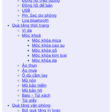
Đồng hồ treo tường
Đồng hồ để bàn
USB
Pin, Sạc dự phòng
Loa bluetooth
Quà tặng thời trang
Ví da
Móc khoá
Móc khóa mica
Móc khóa cao su
Móc khóa gỗ
Móc khóa kim loại
Móc khóa da
Áo thun
Áo mưa
Ô dù cầm tay
Mũ nón
Mũ bảo hiểm
Mũ bảo hộ
Balo - Túi xách
Túi giấy
Quà tặng văn phòng
Bút quà tặng in logo