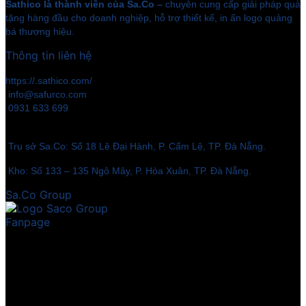
Sathico là thành viên của Sa.Co –
chuyên cung cấp giải pháp quà
tặng hàng đầu cho doanh nghiệp, hỗ trợ thiết kế, in ấn logo quảng
bá thương hiệu.
Thông tin liên hệ
https://.sathico.com/
info@safurco.com
0931 633 699
Trụ sở Sa.Co: Số 18 Lê Đại Hành, P. Cẩm Lệ, TP. Đà Nẵng.
Kho: Số 133 – 135 Ngô Mây, P. Hòa Xuân, TP. Đà Nẵng.
Sa.Co Group
Fanpage