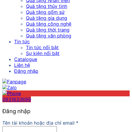
Quà tặng Nhân viên
Quà tặng thủy tinh
Quà tặng gốm sứ
Quà tặng gia dụng
Quà tặng công nghệ
Quà tặng thời trang
Quà tặng văn phòng
Tin tức
Tin tức nổi bật
Sự kiện nổi bật
Catalogue
Liên hệ
Đăng nhập
0931633699
Đăng nhập
Tên tài khoản hoặc địa chỉ email
*