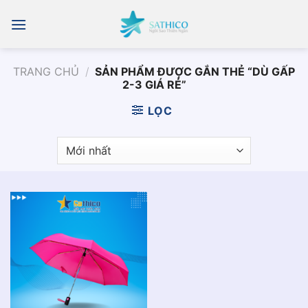
Chuyển
đến
nội
dung
TRANG CHỦ
/
SẢN PHẨM ĐƯỢC GẮN THẺ “DÙ GẤP
2-3 GIÁ RẺ”
LỌC