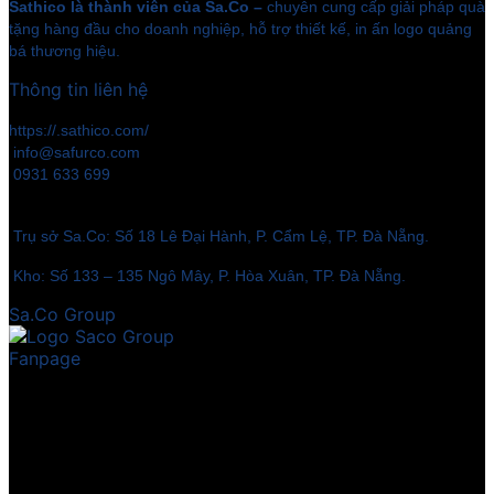
Sathico là thành viên của Sa.Co –
chuyên cung cấp giải pháp quà
tặng hàng đầu cho doanh nghiệp, hỗ trợ thiết kế, in ấn logo quảng
bá thương hiệu.
Thông tin liên hệ
https://.sathico.com/
info@safurco.com
0931 633 699
Trụ sở Sa.Co: Số 18 Lê Đại Hành, P. Cẩm Lệ, TP. Đà Nẵng.
Kho: Số 133 – 135 Ngô Mây, P. Hòa Xuân, TP. Đà Nẵng.
Sa.Co Group
Fanpage