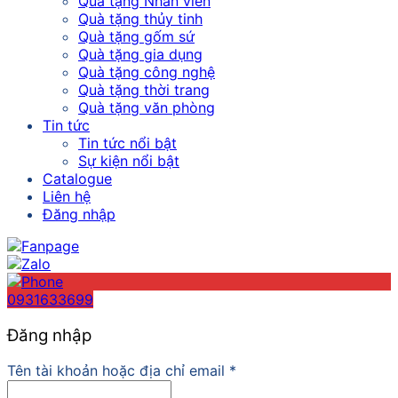
Quà tặng Nhân viên
Quà tặng thủy tinh
Quà tặng gốm sứ
Quà tặng gia dụng
Quà tặng công nghệ
Quà tặng thời trang
Quà tặng văn phòng
Tin tức
Tin tức nổi bật
Sự kiện nổi bật
Catalogue
Liên hệ
Đăng nhập
0931633699
Đăng nhập
Tên tài khoản hoặc địa chỉ email
*