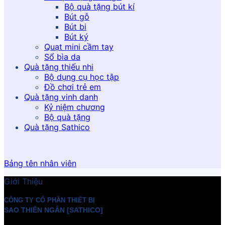
Bộ quà tặng bút kí
Bút gỗ
Bút bi
Bút ký
Quạt mini cầm tay
Sổ bìa da
Quà tặng thiếu nhi
Bộ dụng cụ học tập
Đồ chơi trẻ em
Quà tặng vinh danh
Kỷ niệm chương
Bộ quà tặng
Quà tặng Sathico
Bảng tên nhân viên
Giới Thiệu
CÔNG TY CỔ PHẦN THIẾT BỊ
SAO THIÊN NGÂN [SATHICO]