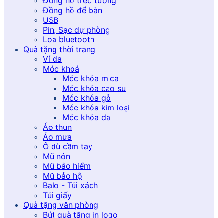
Đồng hồ treo tường
Đồng hồ để bàn
USB
Pin, Sạc dự phòng
Loa bluetooth
Quà tặng thời trang
Ví da
Móc khoá
Móc khóa mica
Móc khóa cao su
Móc khóa gỗ
Móc khóa kim loại
Móc khóa da
Áo thun
Áo mưa
Ô dù cầm tay
Mũ nón
Mũ bảo hiểm
Mũ bảo hộ
Balo - Túi xách
Túi giấy
Quà tặng văn phòng
Bút quà tặng in logo