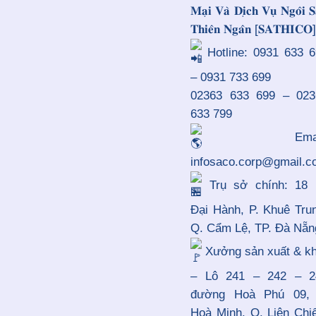
𝐌𝐚̣𝐢 𝐕𝐚̀ 𝐃𝐢̣𝐜𝐡 𝐕𝐮̣ 𝐍𝐠𝐨̂𝐢 
𝐓𝐡𝐢𝐞̂𝐧 𝐍𝐠𝐚̂𝐧 [𝐒𝐀𝐓𝐇𝐈𝐂𝐎]
Hotline: 0931 633 6
– 0931 733 699
02363 633 699 – 023
633 799
Email
infosaco.corp@gmail.
Trụ sở chính: 18 
Đại Hành, P. Khuê Tru
Q. Cẩm Lệ, TP. Đà Nẵn
Xưởng sản xuất & kh
– Lô 241 – 242 – 2
đường Hoà Phú 09, 
Hoà Minh, Q. Liên Chi