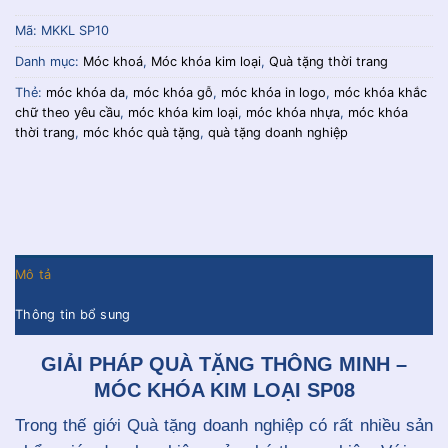
Mã:
MKKL SP10
Danh mục:
Móc khoá
,
Móc khóa kim loại
,
Quà tặng thời trang
Thẻ:
móc khóa da
,
móc khóa gỗ
,
móc khóa in logo
,
móc khóa khắc
chữ theo yêu cầu
,
móc khóa kim loại
,
móc khóa nhựa
,
móc khóa
thời trang
,
móc khóc quà tặng
,
quà tặng doanh nghiệp
Mô tả
Thông tin bổ sung
GIẢI PHÁP QUÀ TẶNG THÔNG MINH –
MÓC KHÓA KIM LOẠI SP08
Trong thế giới Quà tặng doanh nghiệp có rất nhiều sản