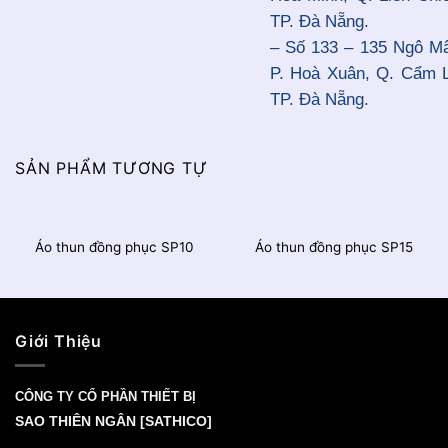
TP. Đà Nẵng.
– Số 133 – 135 Ngô M
P. Hoà Xuân, Q. Cẩm 
TP. Đà Nẵng.
SẢN PHẨM TƯƠNG TỰ
Áo thun đồng phục SP10
Áo thun đồng phục SP15
Giới Thiệu
CÔNG TY CỔ PHẦN THIẾT BỊ
SAO THIÊN NGÂN [SATHICO]