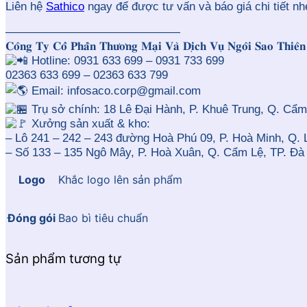
Liên hệ
Sathico
ngay để được tư vấn và báo giá chi tiết nh
———————————————
𝐂𝐨̂𝐧𝐠 𝐓𝐲 𝐂𝐨̂̉ 𝐏𝐡𝐚̂̀𝐧 𝐓𝐡𝐮̛𝐨̛𝐧𝐠 𝐌𝐚̣𝐢 𝐕𝐚̀ 𝐃𝐢̣𝐜𝐡 𝐕𝐮̣ 𝐍𝐠𝐨̂𝐢 𝐒𝐚𝐨 𝐓𝐡𝐢
Hotline: 0931 633 699 – 0931 733 699
02363 633 699 – 02363 633 799
Email: infosaco.corp@gmail.com
Trụ sở chính: 18 Lê Đại Hành, P. Khuê Trung, Q. Cẩm
Xưởng sản xuất & kho:
– Lô 241 – 242 – 243 đường Hoà Phú 09, P. Hoà Minh, Q. 
– Số 133 – 135 Ngô Mây, P. Hoà Xuân, Q. Cẩm Lệ, TP. Đà
Logo
Khắc logo lên sản phẩm
Đóng gói
Bao bì tiêu chuẩn
Sản phẩm tương tự