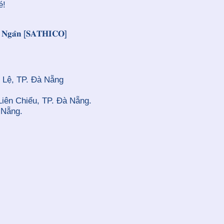
é!
𝐞̂𝐧 𝐍𝐠𝐚̂𝐧 [𝐒𝐀𝐓𝐇𝐈𝐂𝐎]
 Lệ, TP. Đà Nẵng
Liên Chiểu, TP. Đà Nẵng.
 Nẵng.