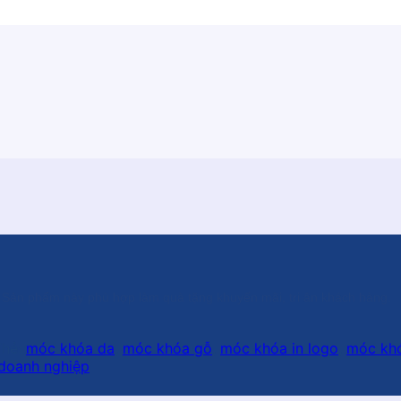
. Sản phẩm này phù hợp làm quà tặng khuyến mãi, tri ân khách hàng.
Thẻ:
móc khóa da
,
móc khóa gỗ
,
móc khóa in logo
,
móc khó
doanh nghiệp