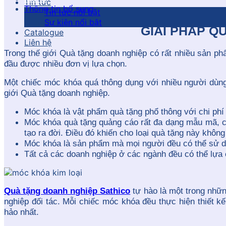
Tin tức
Thông tin bổ sung
Tin tức nổi bật
Sự kiện nổi bật
GIẢI PHÁP Q
Catalogue
Liên hệ
Trong thế giới Quà tặng doanh nghiệp có rất nhiều sản p
đầu được nhiều đơn vị lựa chọn.
Một chiếc móc khóa quá thông dụng với nhiều người dùng
giới Quà tặng doanh nghiệp.
Móc khóa là vật phẩm quà tặng phổ thông với chi phí 
Móc khóa quà tặng quảng cáo rất đa dạng mẫu mã, c
tạo ra đời. Điều đó khiến cho loại quà tặng này không 
Móc khóa là sản phẩm mà mọi người đều có thể sử dụ
Tất cả các doanh nghiệp ở các ngành đều có thể lựa
Quà tặng doanh nghiệp Sathico
tự hào là một trong nhữn
nghiệp đối tác. Mỗi chiếc móc khóa đều thực hiện thiết 
hảo nhất.