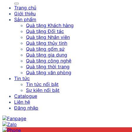
Trang chủ
Giới thiệu
Sản phẩm
Quà tặng Khách hàng
Quà tặng Đối tác
Quà tặng Nhân viên
Quà tặng thủy tinh
Quà tặng gốm sứ
Quà tặng gia dụng
Quà tặng công nghệ
Quà tặng thời trang
Quà tặng văn phòng
Tin tức
Tin tức nổi bật
Sự kiện nổi bật
Catalogue
Liên hệ
Đăng nhập