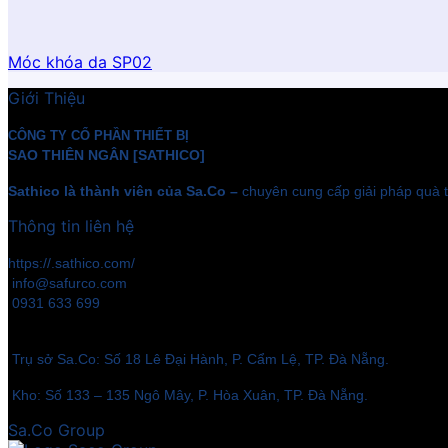
Móc khóa da SP02
Giới Thiệu
CÔNG TY CỔ PHẦN THIẾT BỊ
SAO THIÊN NGÂN [SATHICO]
Sathico là thành viên của Sa.Co –
chuyên cung cấp giải pháp quà t
Thông tin liên hệ
https://.sathico.com/
info@safurco.com
0931 633 699
Trụ sở Sa.Co: Số 18 Lê Đại Hành, P. Cẩm Lệ, TP. Đà Nẵng.
Kho: Số 133 – 135 Ngô Mây, P. Hòa Xuân, TP. Đà Nẵng.
Sa.Co Group