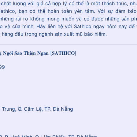
hất lượng với giá cả hợp lý có thể là một thách thức, nh
athico, bạn có thể hoàn toàn yên tâm. Với sự đảm bảo
về những rủi ro không mong muốn và có được những sản p
 vệ của mình. Hãy liên hệ với Sathico ngay hôm nay để t
 hàng đầu trong ngành sản xuất mũ bảo hiểm.
𝐕𝐮̣ 𝐍𝐠𝐨̂𝐢 𝐒𝐚𝐨 𝐓𝐡𝐢𝐞̂𝐧 𝐍𝐠𝐚̂𝐧 [𝐒𝐀𝐓𝐇𝐈𝐂𝐎]
99
ê Trung, Q. Cẩm Lệ, TP. Đà Nẵng
, P. Hoà Minh, Q. Liên Chiểu, TP. Đà Nẵng