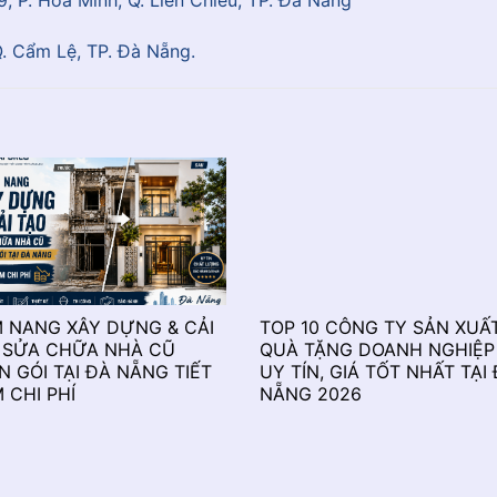
Q. Cẩm Lệ, TP. Đà Nẵng.
 NANG XÂY DỰNG & CẢI
TOP 10 CÔNG TY SẢN XUẤ
 SỬA CHỮA NHÀ CŨ
QUÀ TẶNG DOANH NGHIỆP
N GÓI TẠI ĐÀ NẴNG TIẾT
UY TÍN, GIÁ TỐT NHẤT TẠI
M CHI PHÍ
NẴNG 2026