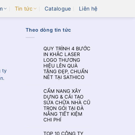
m
Tin tức
Catalogue
Liên hệ
Theo dòng tin tức
QUY TRÌNH 4 BƯỚC
IN KHẮC LASER
LOGO THƯƠNG
HIỆU LÊN QUÀ
 ty
TẶNG ĐẸP, CHUẨN
NÉT TẠI SATHICO
n.
CẨM NANG XÂY
DỰNG & CẢI TẠO
SỬA CHỮA NHÀ CŨ
TRỌN GÓI TẠI ĐÀ
NẴNG TIẾT KIỆM
CHI PHÍ
TOP 10 CÔNG TY