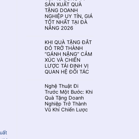
SẢN XUẤT QUÀ
TẶNG DOANH
NGHIỆP UY TÍN, GIÁ
TỐT NHẤT TẠI ĐÀ
NẴNG 2026
KHI QUÀ TẶNG ĐẮT
ĐỎ TRỞ THÀNH
“GÁNH NẶNG” CẢM
XÚC VÀ CHIẾN
LƯỢC TÁI ĐỊNH VỊ
QUAN HỆ ĐỐI TÁC
Nghệ Thuật Đi
Trước Một Bước: Khi
Quà Tặng Doanh
Nghiệp Trở Thành
Vũ Khí Chiến Lược
uất