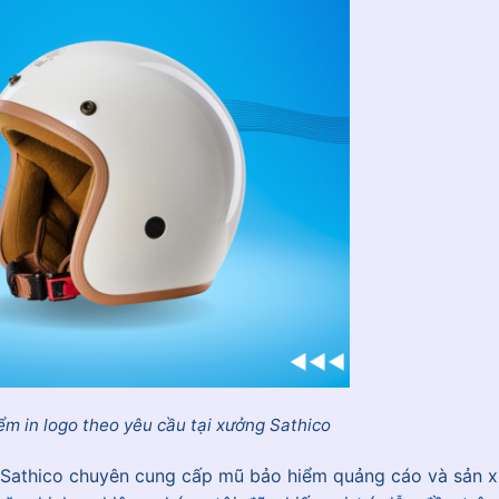
ểm in logo theo yêu cầu tại xưởng Sathico
Sathico chuyên cung cấp mũ bảo hiểm quảng cáo và sản x