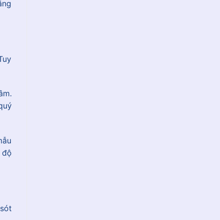
ăng
Tuy
âm.
quý
mẫu
 độ
sót