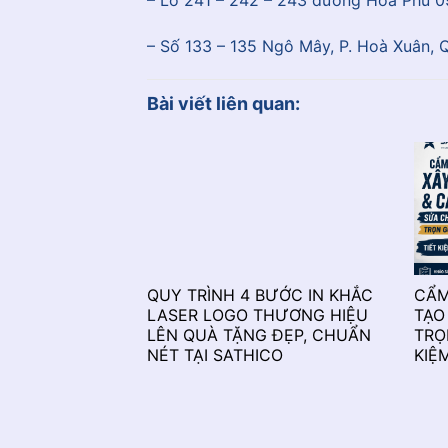
– Số 133 – 135 Ngô Mây, P. Hoà Xuân, 
Bài viết liên quan:
QUY TRÌNH 4 BƯỚC IN KHẮC
CẨM
LASER LOGO THƯƠNG HIỆU
TẠO
LÊN QUÀ TẶNG ĐẸP, CHUẨN
TRỌ
NÉT TẠI SATHICO
KIỆ