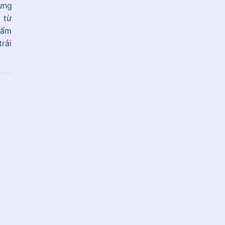
ưng
 từ
hẩm
rải