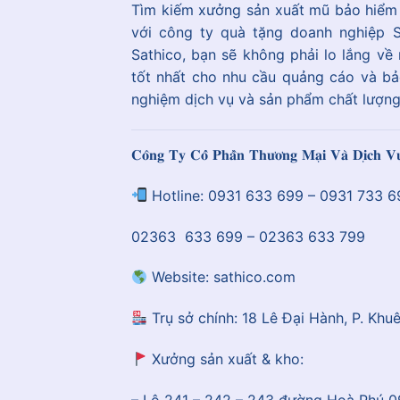
Tìm kiếm xưởng sản xuất mũ bảo hiểm c
với công ty quà tặng doanh nghiệp S
Sathico, bạn sẽ không phải lo lắng 
tốt nhất cho nhu cầu quảng cáo và bảo
nghiệm dịch vụ và sản phẩm chất lượng
𝐂𝐨̂𝐧𝐠 𝐓𝐲 𝐂𝐨̂̉ 𝐏𝐡𝐚̂̀𝐧 𝐓𝐡𝐮̛𝐨̛𝐧𝐠 𝐌𝐚̣𝐢 𝐕𝐚̀ 𝐃𝐢̣𝐜𝐡 
Hotline: 0931 633 699 – 0931 733 6
02363 633 699 – 02363 633 799
Website: sathico.com
Trụ sở chính: 18 Lê Đại Hành, P. Khu
Xưởng sản xuất & kho:
– Lô 241 – 242 – 243 đường Hoà Phú 09