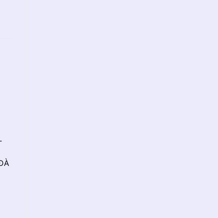
T
 ĐÀ