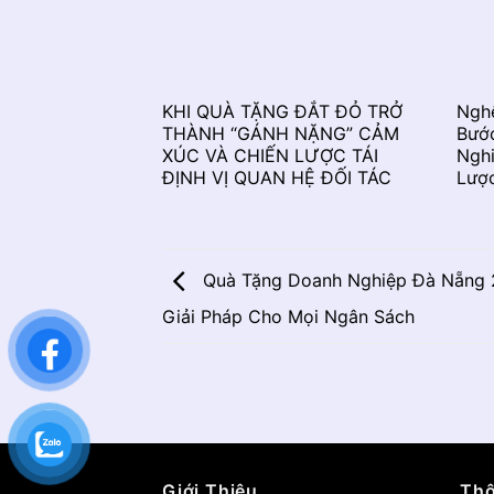
KHI QUÀ TẶNG ĐẮT ĐỎ TRỞ
Ngh
THÀNH “GÁNH NẶNG” CẢM
Bướ
XÚC VÀ CHIẾN LƯỢC TÁI
Nghi
ĐỊNH VỊ QUAN HỆ ĐỐI TÁC
Lượ
Quà Tặng Doanh Nghiệp Đà Nẵng 
Giải Pháp Cho Mọi Ngân Sách
Giới Thiệu
Thô