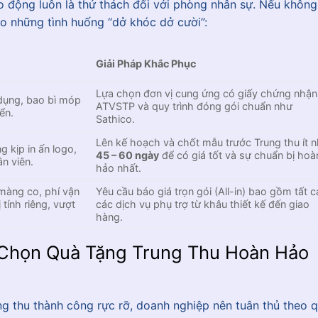
o động luôn là thử thách đối với phòng nhân sự. Nếu không
ào những tình huống “dở khóc dở cười”:
Giải Pháp Khắc Phục
Lựa chọn đơn vị cung ứng có giấy chứng nhận
dụng, bao bì móp
ATVSTP và quy trình đóng gói chuẩn như
ển.
Sathico.
Lên kế hoạch và chốt mẫu trước Trung thu ít n
 kịp in ấn logo,
45 – 60 ngày
để có giá tốt và sự chuẩn bị hoà
ân viên.
hảo nhất.
 màng co, phí vận
Yêu cầu báo giá trọn gói (All-in) bao gồm tất c
 tính riêng, vượt
các dịch vụ phụ trợ từ khâu thiết kế đến giao
hàng.
a Chọn Quà Tặng Trung Thu Hoàn Hảo
g thu thành công rực rỡ, doanh nghiệp nên tuân thủ theo 