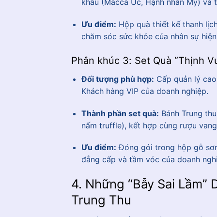
khẩu (Macca Úc, Hạnh nhân Mỹ) và t
Ưu điểm:
Hộp quà thiết kế thanh lịc
chăm sóc sức khỏe của nhân sự hiện 
Phân khúc 3: Set Quà “Thịnh V
Đối tượng phù hợp:
Cấp quản lý cao
Khách hàng VIP của doanh nghiệp.
Thành phần set quà:
Bánh Trung thu 
nấm truffle), kết hợp cùng rượu van
Ưu điểm:
Đóng gói trong hộp gỗ sơn
đẳng cấp và tầm vóc của doanh ngh
4. Những “Bẫy Sai Lầm”
Trung Thu