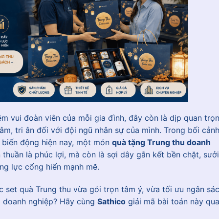
ềm vui đoàn viên của mỗi gia đình, đây còn là dịp quan trọ
âm, tri ân đối với đội ngũ nhân sự của mình. Trong bối cản
u biến động hiện nay, một món
quà tặng Trung thu doanh
 thuần là phúc lợi, mà còn là sợi dây gắn kết bền chặt, sưởi
ng lực cống hiến mạnh mẽ.
 set quà Trung thu vừa gói trọn tâm ý, vừa tối ưu ngân sác
của doanh nghiệp? Hãy cùng
Sathico
giải mã bài toán này qu