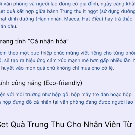
iới văn phòng và người lao động có gia đình, ngày càng khắ
et quà kết hợp giữa bánh Trung thu ít ngọt (sử dụng đườn
 hạt dinh dưỡng (Hạnh nhân, Macca, Hạt điều) hay trà thảo
dẫn đầu.
mang tính “Cá nhân hóa”
kèm theo một bức thiệp chúc mừng viết riêng cho từng phò
ó, sẽ tạo ra hiệu ứng cảm xúc mạnh mẽ hơn gấp nhiều lần.
 huyết vào món quà chứ không chỉ mua cho có lệ.
tính công năng (Eco-friendly)
hiện với môi trường như hộp gỗ, hộp mây tre đan hoặc hộp
làm hộp đựng đồ cá nhân tại văn phòng đang được người lao
Set Quà Trung Thu Cho Nhân Viên Từ