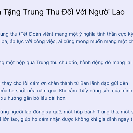
uà Tặng Trung Thu Đối Với Người Lao
rung thu (Tết Đoàn viên) mang một ý nghĩa tinh thần cực k
n ba, áp lực với công việc, ai cũng mong muốn mang một c
ộng một hộp quà Trung thu chu đáo, hành động đó mang lại
thay cho lời cảm ơn chân thành từ Ban lãnh đạo gửi đến
 của họ suốt nửa năm qua. Khi cảm thấy công sức của mình
 xu hướng gắn bó lâu dài hơn.
ững người lao động xa quê, một hộp bánh Trung thu, một 
ủi lớn lao, giúp họ cảm nhận được không khí gia đình ngay t