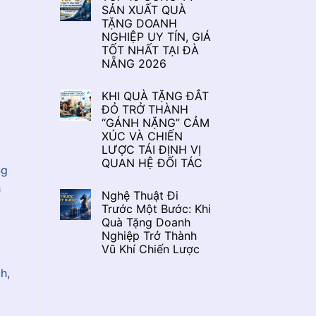
SẢN XUẤT QUÀ
TẶNG DOANH
NGHIỆP UY TÍN, GIÁ
TỐT NHẤT TẠI ĐÀ
NẴNG 2026
KHI QUÀ TẶNG ĐẮT
ĐỎ TRỞ THÀNH
“GÁNH NẶNG” CẢM
XÚC VÀ CHIẾN
LƯỢC TÁI ĐỊNH VỊ
QUAN HỆ ĐỐI TÁC
ng
h
Nghệ Thuật Đi
Trước Một Bước: Khi
Quà Tặng Doanh
Nghiệp Trở Thành
Vũ Khí Chiến Lược
h,
a