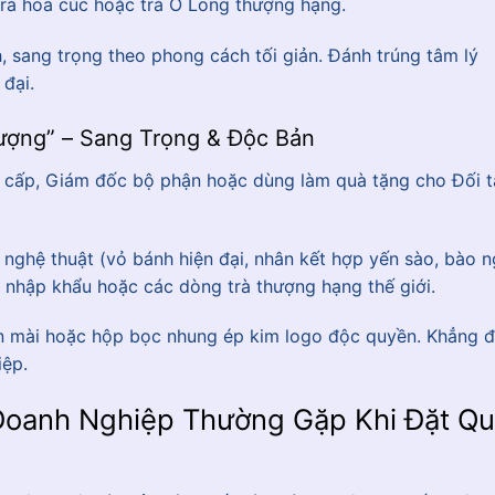
rà hoa cúc hoặc trà Ô Long thượng hạng.
h, sang trọng theo phong cách tối giản. Đánh trúng tâm lý
đại.
ượng” – Sang Trọng & Độc Bản
 cấp, Giám đốc bộ phận hoặc dùng làm quà tặng cho Đối t
nghệ thuật (vỏ bánh hiện đại, nhân kết hợp yến sào, bào n
g nhập khẩu hoặc các dòng trà thượng hạng thế giới.
 mài hoặc hộp bọc nhung ép kim logo độc quyền. Khẳng đ
iệp.
 Doanh Nghiệp Thường Gặp Khi Đặt Q