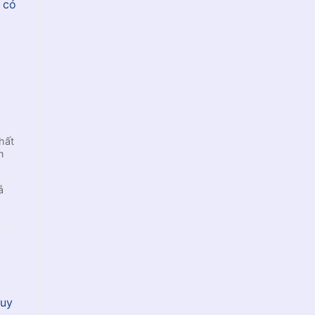
 có
hất
n
ả
quy