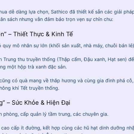
a dễ dàng lựa chọn, Sathico đã thiết kế sẵn các giải phá
gân sách nhưng vẫn đảm bảo trọn vẹn sự chỉn chu:
n” – Thiết Thực & Kinh Tế
quy mô nhân sự lớn (khối sản xuất, nhà máy, chuỗi bán lẻ)
 Trung thu truyền thống (Thập cẩm, Đậu xanh, Hạt sen) đ
ùng một hộp trà xanh đặc sản.
 cũng có quà mang về thắp hương và cùng gia đình phá cỗ,
hông khí Tết truyền thống.
g” – Sức Khỏe & Hiện Đại
 phòng, cấp quản lý tầm trung, các chuyên gia.
 cao cấp ít đường, kết hợp cùng các hũ hạt dinh dưỡng nh