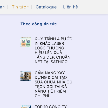
m
Tin tức
Catalogue
Liên hệ
Theo dòng tin tức
QUY TRÌNH 4 BƯỚC
IN KHẮC LASER
LOGO THƯƠNG
HIỆU LÊN QUÀ
TẶNG ĐẸP, CHUẨN
NÉT TẠI SATHICO
CẨM NANG XÂY
DỰNG & CẢI TẠO
SỬA CHỮA NHÀ CŨ
TRỌN GÓI TẠI ĐÀ
NẴNG TIẾT KIỆM
CHI PHÍ
TOP 10 CÔNG TY