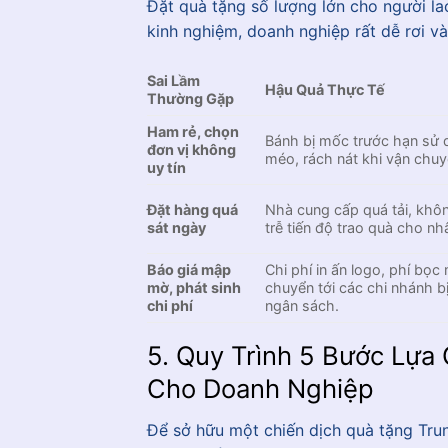
Đặt quà tặng số lượng lớn cho người la
kinh nghiệm, doanh nghiệp rất dễ rơi v
Sai Lầm
Hậu Quả Thực Tế
Thường Gặp
Ham rẻ, chọn
Bánh bị mốc trước hạn sử 
đơn vị không
méo, rách nát khi vận chuy
uy tín
Đặt hàng quá
Nhà cung cấp quá tải, không
sát ngày
trễ tiến độ trao quà cho nh
Báo giá mập
Chi phí in ấn logo, phí bọc
mờ, phát sinh
chuyển tới các chi nhánh bị
chi phí
ngân sách.
5. Quy Trình 5 Bước Lự
Cho Doanh Nghiệp
Để sở hữu một chiến dịch quà tặng Trun