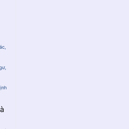
ác,
gư,
ịnh
uà