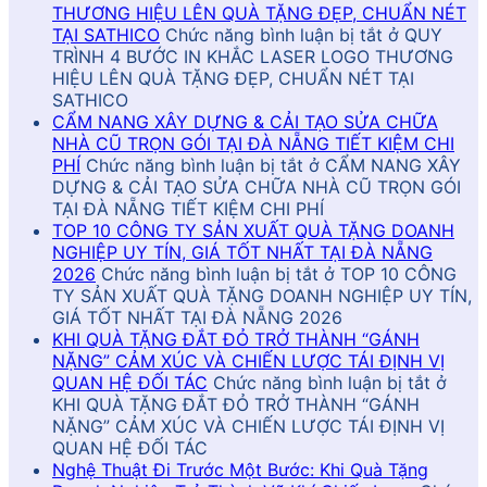
THƯƠNG HIỆU LÊN QUÀ TẶNG ĐẸP, CHUẨN NÉT
TẠI SATHICO
Chức năng bình luận bị tắt
ở QUY
TRÌNH 4 BƯỚC IN KHẮC LASER LOGO THƯƠNG
HIỆU LÊN QUÀ TẶNG ĐẸP, CHUẨN NÉT TẠI
SATHICO
CẨM NANG XÂY DỰNG & CẢI TẠO SỬA CHỮA
NHÀ CŨ TRỌN GÓI TẠI ĐÀ NẴNG TIẾT KIỆM CHI
PHÍ
Chức năng bình luận bị tắt
ở CẨM NANG XÂY
DỰNG & CẢI TẠO SỬA CHỮA NHÀ CŨ TRỌN GÓI
TẠI ĐÀ NẴNG TIẾT KIỆM CHI PHÍ
TOP 10 CÔNG TY SẢN XUẤT QUÀ TẶNG DOANH
NGHIỆP UY TÍN, GIÁ TỐT NHẤT TẠI ĐÀ NẴNG
2026
Chức năng bình luận bị tắt
ở TOP 10 CÔNG
TY SẢN XUẤT QUÀ TẶNG DOANH NGHIỆP UY TÍN,
GIÁ TỐT NHẤT TẠI ĐÀ NẴNG 2026
KHI QUÀ TẶNG ĐẮT ĐỎ TRỞ THÀNH “GÁNH
NẶNG” CẢM XÚC VÀ CHIẾN LƯỢC TÁI ĐỊNH VỊ
QUAN HỆ ĐỐI TÁC
Chức năng bình luận bị tắt
ở
KHI QUÀ TẶNG ĐẮT ĐỎ TRỞ THÀNH “GÁNH
NẶNG” CẢM XÚC VÀ CHIẾN LƯỢC TÁI ĐỊNH VỊ
QUAN HỆ ĐỐI TÁC
Nghệ Thuật Đi Trước Một Bước: Khi Quà Tặng