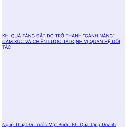
KHI QUÀ TẶNG ĐẮT ĐỎ TRỞ THÀNH “GÁNH NẶNG”
CẢM XÚC VÀ CHIẾN LƯỢC TÁI ĐỊNH VỊ QUAN HỆ ĐỐI
TÁC
Nghệ Thuật Đi Trước Một Bước: Khi Quà Tặng Doanh