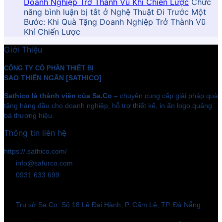
Doanh Nghiệp Trở Thành Vũ Khí Chiến Lược
Chức
năng bình luận bị tắt
ở Nghệ Thuật Đi Trước Một
Bước: Khi Quà Tặng Doanh Nghiệp Trở Thành Vũ
Khí Chiến Lược
Giới Thiệu
CÔNG TY CỔ PHẦN THIẾT BỊ
SAO THIÊN NGÂN [SATHICO]
Sathico là thành viên của Sa.Co –
chuyên cung cấp giải pháp quà
tặng hàng đầu cho doanh nghiệp, hỗ trợ thiết kế, in ấn logo quảng
bá thương hiệu.
Thông tin liên hệ
https://.sathico.com/
info@safurco.com
0931 633 699
Trụ sở Sa.Co: Số 18 Lê Đại Hành, P. Cẩm Lệ, TP. Đà Nẵng.