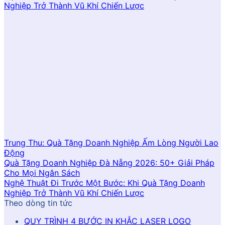
Nghiệp Trở Thành Vũ Khí Chiến Lược
Trung Thu: Quà Tặng Doanh Nghiệp Ấm Lòng Người Lao
Động
Quà Tặng Doanh Nghiệp Đà Nẵng 2026: 50+ Giải Pháp
Cho Mọi Ngân Sách
Nghệ Thuật Đi Trước Một Bước: Khi Quà Tặng Doanh
Nghiệp Trở Thành Vũ Khí Chiến Lược
Theo dòng tin tức
QUY TRÌNH 4 BƯỚC IN KHẮC LASER LOGO