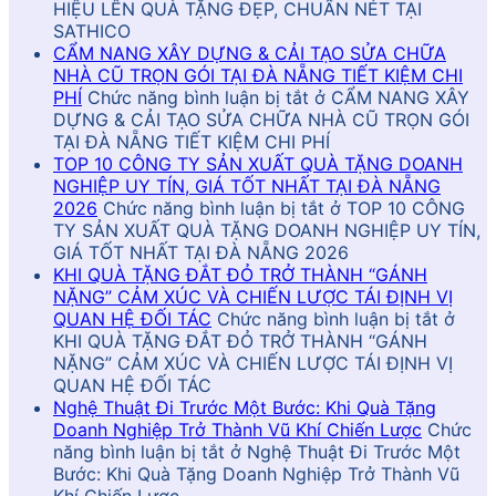
HIỆU LÊN QUÀ TẶNG ĐẸP, CHUẨN NÉT TẠI
SATHICO
CẨM NANG XÂY DỰNG & CẢI TẠO SỬA CHỮA
NHÀ CŨ TRỌN GÓI TẠI ĐÀ NẴNG TIẾT KIỆM CHI
PHÍ
Chức năng bình luận bị tắt
ở CẨM NANG XÂY
DỰNG & CẢI TẠO SỬA CHỮA NHÀ CŨ TRỌN GÓI
TẠI ĐÀ NẴNG TIẾT KIỆM CHI PHÍ
TOP 10 CÔNG TY SẢN XUẤT QUÀ TẶNG DOANH
NGHIỆP UY TÍN, GIÁ TỐT NHẤT TẠI ĐÀ NẴNG
2026
Chức năng bình luận bị tắt
ở TOP 10 CÔNG
TY SẢN XUẤT QUÀ TẶNG DOANH NGHIỆP UY TÍN,
GIÁ TỐT NHẤT TẠI ĐÀ NẴNG 2026
KHI QUÀ TẶNG ĐẮT ĐỎ TRỞ THÀNH “GÁNH
NẶNG” CẢM XÚC VÀ CHIẾN LƯỢC TÁI ĐỊNH VỊ
QUAN HỆ ĐỐI TÁC
Chức năng bình luận bị tắt
ở
KHI QUÀ TẶNG ĐẮT ĐỎ TRỞ THÀNH “GÁNH
NẶNG” CẢM XÚC VÀ CHIẾN LƯỢC TÁI ĐỊNH VỊ
QUAN HỆ ĐỐI TÁC
Nghệ Thuật Đi Trước Một Bước: Khi Quà Tặng
Doanh Nghiệp Trở Thành Vũ Khí Chiến Lược
Chức
năng bình luận bị tắt
ở Nghệ Thuật Đi Trước Một
Bước: Khi Quà Tặng Doanh Nghiệp Trở Thành Vũ
Khí Chiến Lược