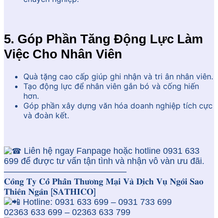
5. Góp Phần Tăng Động Lực Làm
Việc Cho Nhân Viên
Quà tặng cao cấp giúp ghi nhận và tri ân nhân viên.
Tạo động lực để nhân viên gắn bó và cống hiến
hơn.
Góp phần xây dựng văn hóa doanh nghiệp tích cực
và đoàn kết.
Liên hệ ngay Fanpage hoặc hotline 0931 633
699 để được tư vấn tận tình và nhận vô vàn ưu đãi.
——————————————
𝐂𝐨̂𝐧𝐠 𝐓𝐲 𝐂𝐨̂̉ 𝐏𝐡𝐚̂̀𝐧 𝐓𝐡𝐮̛𝐨̛𝐧𝐠 𝐌𝐚̣𝐢 𝐕𝐚̀ 𝐃𝐢̣𝐜𝐡 𝐕𝐮̣ 𝐍𝐠𝐨̂𝐢 𝐒𝐚𝐨
𝐓𝐡𝐢𝐞̂𝐧 𝐍𝐠𝐚̂𝐧 [𝐒𝐀𝐓𝐇𝐈𝐂𝐎]
Hotline: 0931 633 699 – 0931 733 699
02363 633 699 – 02363 633 799