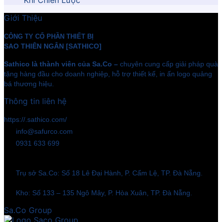
Giới Thiệu
CÔNG TY CỔ PHẦN THIẾT BỊ
SAO THIÊN NGÂN [SATHICO]
Sathico là thành viên của Sa.Co –
chuyên cung cấp giải pháp quà
tặng hàng đầu cho doanh nghiệp, hỗ trợ thiết kế, in ấn logo quảng
bá thương hiệu.
Thông tin liên hệ
https://.sathico.com/
info@safurco.com
0931 633 699
Trụ sở Sa.Co: Số 18 Lê Đại Hành, P. Cẩm Lệ, TP. Đà Nẵng.
Kho: Số 133 – 135 Ngô Mây, P. Hòa Xuân, TP. Đà Nẵng.
Sa.Co Group