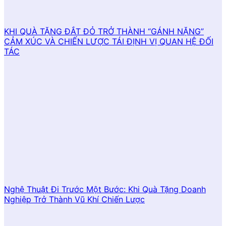
KHI QUÀ TẶNG ĐẮT ĐỎ TRỞ THÀNH “GÁNH NẶNG”
CẢM XÚC VÀ CHIẾN LƯỢC TÁI ĐỊNH VỊ QUAN HỆ ĐỐI
TÁC
Nghệ Thuật Đi Trước Một Bước: Khi Quà Tặng Doanh
Nghiệp Trở Thành Vũ Khí Chiến Lược