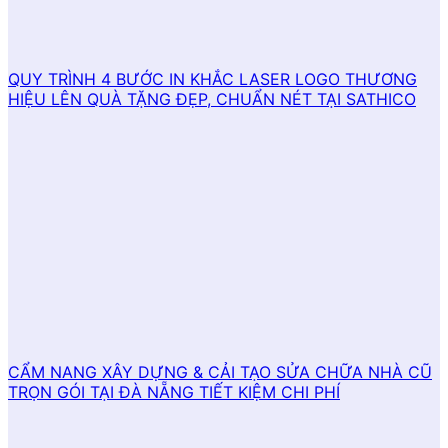
QUY TRÌNH 4 BƯỚC IN KHẮC LASER LOGO THƯƠNG
HIỆU LÊN QUÀ TẶNG ĐẸP, CHUẨN NÉT TẠI SATHICO
CẨM NANG XÂY DỰNG & CẢI TẠO SỬA CHỮA NHÀ CŨ
TRỌN GÓI TẠI ĐÀ NẴNG TIẾT KIỆM CHI PHÍ