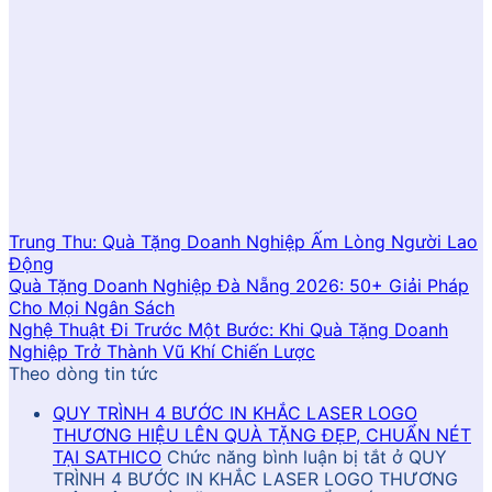
Trung Thu: Quà Tặng Doanh Nghiệp Ấm Lòng Người Lao
Động
Quà Tặng Doanh Nghiệp Đà Nẵng 2026: 50+ Giải Pháp
Cho Mọi Ngân Sách
Nghệ Thuật Đi Trước Một Bước: Khi Quà Tặng Doanh
Nghiệp Trở Thành Vũ Khí Chiến Lược
Theo dòng tin tức
QUY TRÌNH 4 BƯỚC IN KHẮC LASER LOGO
THƯƠNG HIỆU LÊN QUÀ TẶNG ĐẸP, CHUẨN NÉT
TẠI SATHICO
Chức năng bình luận bị tắt
ở QUY
TRÌNH 4 BƯỚC IN KHẮC LASER LOGO THƯƠNG