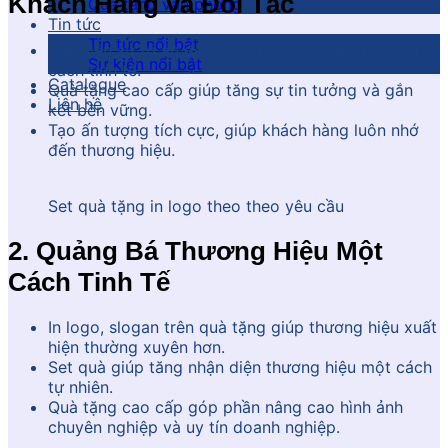
Khách Hàng và Đối Tác
Quà tặng văn phòng
Tin tức
Tin tức nổi bật
Thể hiện sự tri ân đến khách hàng và đối tác một
Sự kiện nổi bật
cách tinh tế.
Catalogue
Quà tặng cao cấp giúp tăng sự tin tưởng và gắn
Liên hệ
kết bền vững.
Tạo ấn tượng tích cực, giúp khách hàng luôn nhớ
đến thương hiệu.
Set quà tặng in logo theo theo yêu cầu
2. Quảng Bá Thương Hiệu Một
Cách Tinh Tế
In logo, slogan trên quà tặng giúp thương hiệu xuất
hiện thường xuyên hơn.
Set quà giúp tăng nhận diện thương hiệu một cách
tự nhiên.
Quà tặng cao cấp góp phần nâng cao hình ảnh
chuyên nghiệp và uy tín doanh nghiệp.