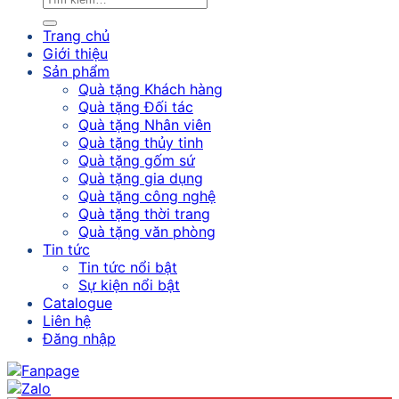
Trang chủ
Giới thiệu
Sản phẩm
Quà tặng Khách hàng
Quà tặng Đối tác
Quà tặng Nhân viên
Quà tặng thủy tinh
Quà tặng gốm sứ
Quà tặng gia dụng
Quà tặng công nghệ
Quà tặng thời trang
Quà tặng văn phòng
Tin tức
Tin tức nổi bật
Sự kiện nổi bật
Catalogue
Liên hệ
Đăng nhập