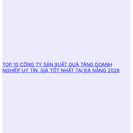
TOP 10 CÔNG TY SẢN XUẤT QUÀ TẶNG DOANH
NGHIỆP UY TÍN, GIÁ TỐT NHẤT TẠI ĐÀ NẴNG 2026