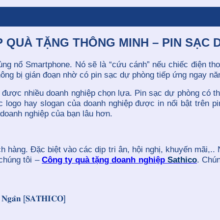
P QUÀ TẶNG THÔNG MINH – PIN SẠC
bùng nổ Smartphone. Nó sẽ là “cứu cánh” nếu chiếc điện tho
 không bị gián đoạn nhờ có pin sạc dự phòng tiếp ứng ngay nă
 được nhiều doanh nghiệp chọn lựa. Pin sạc dự phòng có th
iếc logo hay slogan của doanh nghiệp được in nổi bật trên
doanh nghiệp của bạn lâu hơn.
 hàng. Đặc biệt vào các dịp tri ân, hội nghị, khuyến mãi,..
 chúng tôi –
Công ty quà tặng doanh nghiệp
Sathico
. Chú
𝐞̂𝐧 𝐍𝐠𝐚̂𝐧 [𝐒𝐀𝐓𝐇𝐈𝐂𝐎]