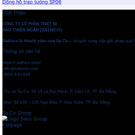
Đồng hồ treo tường SP06
Giới Thiệu
CÔNG TY CỔ PHẦN THIẾT BỊ
SAO THIÊN NGÂN [SATHICO]
Sathico là thành viên của Sa.Co –
chuyên cung cấp giải pháp quà t
Thông tin liên hệ
https://.sathico.com/
info@safurco.com
0931 633 699
Trụ sở Sa.Co: Số 18 Lê Đại Hành, P. Cẩm Lệ, TP. Đà Nẵng.
Kho: Số 133 – 135 Ngô Mây, P. Hòa Xuân, TP. Đà Nẵng.
Sa.Co Group
Fanpage