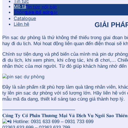
Tin tức
Mô tả
Tin tức nổi bật
Thông tin bổ sung
Sự kiện nổi bật
Catalogue
GIẢI PHÁ
Liên hệ
Pin sạc dự phòng là thứ không thể thiếu trong giai đoạn 
hay đi du lịch. Mọi hoạt động liên quan đến điện thoại sẽ
Chính sự tiện dụng và phổ biến của mình mà pin dự phòng
đi du lịch, khi xem phim, khi công tác, khi đi chơi,… Ch
nhận thức của mọi người. Từ đó giúp khách hàng nhớ đến 
Đây là sản phẩm rất phù hợp làm quà tặng nhân viên, khách
ty lên pin sạc dự phòng với số lượng lớn. Hãy liên hệ với
mẫu mã đa dạng, thiết kế sáng tạo cùng giá thành hợp lý.
———————————————
𝐂𝐨̂𝐧𝐠 𝐓𝐲 𝐂𝐨̂̉ 𝐏𝐡𝐚̂̀𝐧 𝐓𝐡𝐮̛𝐨̛𝐧𝐠 𝐌𝐚̣𝐢 𝐕𝐚̀ 𝐃𝐢̣𝐜𝐡 𝐕𝐮̣ 𝐍𝐠𝐨̂𝐢 𝐒𝐚𝐨 𝐓𝐡𝐢
Hotline: 0931 633 699 – 0931 733 699
02363 633 699 – 02363 633 799