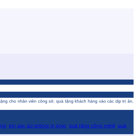
 tặng cho nhân viên công sở, quà tặng khách hàng vào các dịp tri ân,
ợng
,
pin sạc dự phòng in logo
,
quà tặng công nghệ
,
quà