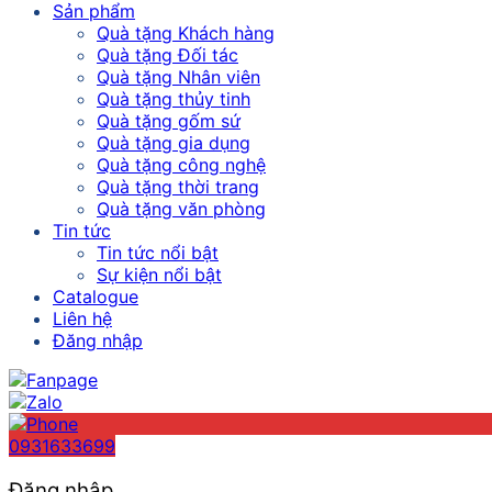
Sản phẩm
Quà tặng Khách hàng
Quà tặng Đối tác
Quà tặng Nhân viên
Quà tặng thủy tinh
Quà tặng gốm sứ
Quà tặng gia dụng
Quà tặng công nghệ
Quà tặng thời trang
Quà tặng văn phòng
Tin tức
Tin tức nổi bật
Sự kiện nổi bật
Catalogue
Liên hệ
Đăng nhập
0931633699
Đăng nhập