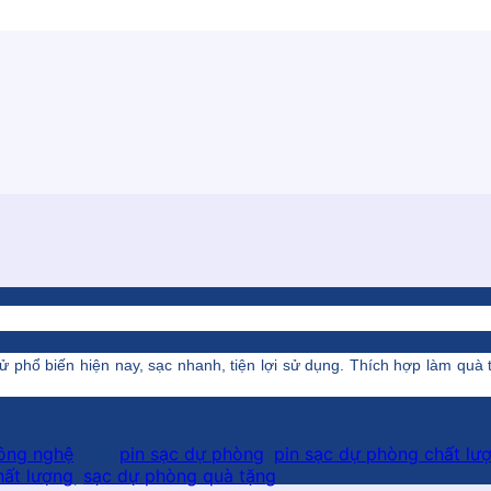
 tử phổ biến hiện nay, sạc nhanh, tiện lợi sử dụng. Thích hợp làm quà
công nghệ
Thẻ:
pin sạc dự phòng
,
pin sạc dự phòng chất lư
hất lượng
,
sạc dự phòng quà tặng