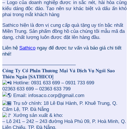
– Logo của doanh nghiệp được in sắc nét, hài hòa cùng
kiểu dáng độc đáo. Tạo nên sự khác biệt và dấu ấn khó
phai trong mắt khách hàng
Sathico hiện là đơn vị cung cấp quà tặng uy tín bậc nhất
Miền Trung. Sản phẩm đồng hồ của chúng tôi mẫu mã đa
dạng, chất lượng luôn được đặt lên hàng đầu.
Liên hệ
Sathico
ngay để được tư vấn và báo giá chi tiết
nhé!
———————————————
𝐂𝐨̂𝐧𝐠 𝐓𝐲 𝐂𝐨̂̉ 𝐏𝐡𝐚̂̀𝐧 𝐓𝐡𝐮̛𝐨̛𝐧𝐠 𝐌𝐚̣𝐢 𝐕𝐚̀ 𝐃𝐢̣𝐜𝐡 𝐕𝐮̣ 𝐍𝐠𝐨̂𝐢 𝐒𝐚𝐨
𝐓𝐡𝐢𝐞̂𝐧 𝐍𝐠𝐚̂𝐧 [𝐒𝐀𝐓𝐇𝐈𝐂𝐎]
Hotline: 0931 633 699 – 0931 733 699
02363 633 699 – 02363 633 799
Email: infosaco.corp@gmail.com
Trụ sở chính: 18 Lê Đại Hành, P. Khuê Trung, Q.
Cẩm Lệ, TP. Đà Nẵng
Xưởng sản xuất & kho:
– Lô 241 – 242 – 243 đường Hoà Phú 09, P. Hoà Minh, Q.
Liên Chiểu, TP. Đà Nẵng.