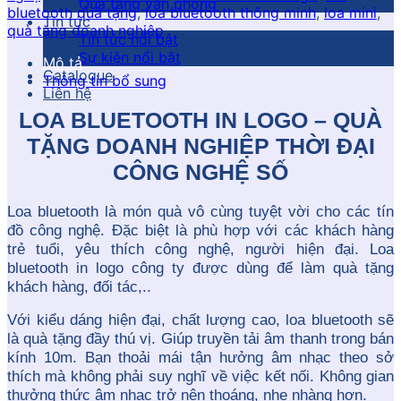
Quà tặng văn phòng
bluetooth quà tặng
,
loa bluetooth thông minh
,
loa mini
,
Tin tức
quà tặng doanh nghiệp
Tin tức nổi bật
Sự kiện nổi bật
Mô tả
Catalogue
Thông tin bổ sung
Liên hệ
LOA BLUETOOTH IN LOGO – QUÀ
TẶNG DOANH NGHIỆP THỜI ĐẠI
CÔNG NGHỆ SỐ
Loa bluetooth là món quà vô cùng tuyệt vời cho các tín
đồ công nghệ. Đặc biệt là phù hợp với các khách hàng
trẻ tuổi, yêu thích công nghệ, người hiện đại. Loa
bluetooth in logo công ty được dùng để làm quà tặng
khách hàng, đối tác,..
Với kiểu dáng hiện đại, chất lượng cao, loa bluetooth sẽ
là quà tặng đầy thú vị. Giúp truyền tải âm thanh trong bán
kính 10m. Bạn thoải mái tận hưởng âm nhạc theo sở
thích mà không phải suy nghĩ về việc kết nối. Không gian
thưởng thức âm nhạc trở nên thoáng, nhẹ nhàng hơn.