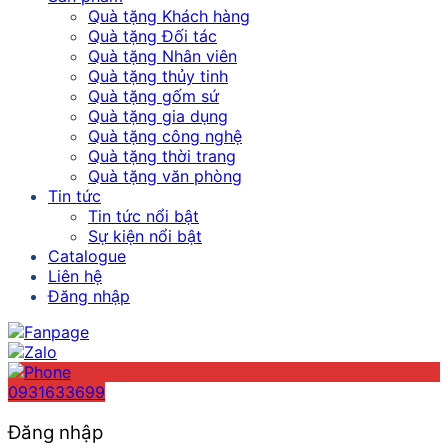
Quà tặng Khách hàng
Quà tặng Đối tác
Quà tặng Nhân viên
Quà tặng thủy tinh
Quà tặng gốm sứ
Quà tặng gia dụng
Quà tặng công nghệ
Quà tặng thời trang
Quà tặng văn phòng
Tin tức
Tin tức nổi bật
Sự kiện nổi bật
Catalogue
Liên hệ
Đăng nhập
0931633699
Đăng nhập