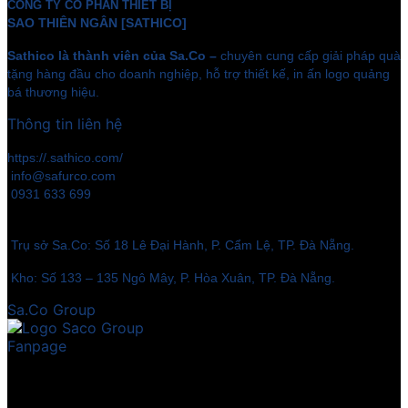
CÔNG TY CỔ PHẦN THIẾT BỊ
SAO THIÊN NGÂN [SATHICO]
Sathico là thành viên của Sa.Co –
chuyên cung cấp giải pháp quà
tặng hàng đầu cho doanh nghiệp, hỗ trợ thiết kế, in ấn logo quảng
bá thương hiệu.
Thông tin liên hệ
https://.sathico.com/
info@safurco.com
0931 633 699
Trụ sở Sa.Co: Số 18 Lê Đại Hành, P. Cẩm Lệ, TP. Đà Nẵng.
Kho: Số 133 – 135 Ngô Mây, P. Hòa Xuân, TP. Đà Nẵng.
Sa.Co Group
Fanpage