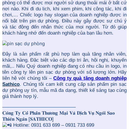
phòng có thể được mọi người sử dụng thoải mái ở bất cứ
nơi nào. Khi đi du lịch, khi xem phim, khi công tác, khi đi
chơi,… Chiếc logo hay slogan của doanh nghiệp được in
nổi bật trên pin dự phòng. Điều này gây được sự chú ý
và tác động đến nhận thức của mọi người. Từ đó giúp
khách hàng nhớ đến doanh nghiệp của bạn lâu hơn.
Đây là sản phẩm rất phù hợp làm quà tặng nhân viên,
khách hàng. Đặc biệt vào các dịp tri ân, hội nghị, khuyến
mãi,.. Nếu Quý doanh nghiệp đang có nhu cầu in logo, in
tên công ty lên pin sạc dự phòng với số lượng lớn. Hãy
liên hệ với chúng tôi –
Công ty quà tặng doanh nghiệp
Sathico
. Chúng tôi cam kết cung cấp sản phẩm pin sạc
dự phòng uy tín, mẫu mã đa dạng, thiết kế sáng tạo cùng
giá thành hợp lý.
———————————————
𝐂𝐨̂𝐧𝐠 𝐓𝐲 𝐂𝐨̂̉ 𝐏𝐡𝐚̂̀𝐧 𝐓𝐡𝐮̛𝐨̛𝐧𝐠 𝐌𝐚̣𝐢 𝐕𝐚̀ 𝐃𝐢̣𝐜𝐡 𝐕𝐮̣ 𝐍𝐠𝐨̂𝐢 𝐒𝐚𝐨
𝐓𝐡𝐢𝐞̂𝐧 𝐍𝐠𝐚̂𝐧 [𝐒𝐀𝐓𝐇𝐈𝐂𝐎]
Hotline: 0931 633 699 – 0931 733 699