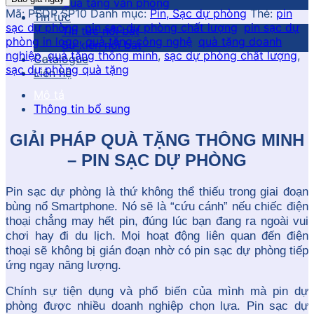
Quà tặng văn phòng
Mã:
PSDP SP10
Danh mục:
Pin, Sạc dự phòng
Thẻ:
pin
Tin tức
sạc dự phòng
,
pin sạc dự phòng chất lượng
,
pin sạc dự
Tin tức nổi bật
phòng in logo
,
quà tặng công nghệ
,
quà tặng doanh
Sự kiện nổi bật
nghiệp
,
quà tặng thông minh
,
sạc dự phòng chất lượng
,
Catalogue
sạc dự phòng quà tặng
Liên hệ
Mô tả
Thông tin bổ sung
GIẢI PHÁP QUÀ TẶNG THÔNG MINH
– PIN SẠC DỰ PHÒNG
Pin sạc dự phòng là thứ không thể thiếu trong giai đoạn
bùng nổ Smartphone. Nó sẽ là “cứu cánh” nếu chiếc điện
thoại chẳng may hết pin, đúng lúc bạn đang ra ngoài vui
chơi hay đi du lịch. Mọi hoạt động liên quan đến điện
thoại sẽ không bị gián đoạn nhờ có pin sạc dự phòng tiếp
ứng ngay năng lượng.
Chính sự tiện dụng và phổ biến của mình mà pin dự
phòng được nhiều doanh nghiệp chọn lựa. Pin sạc dự