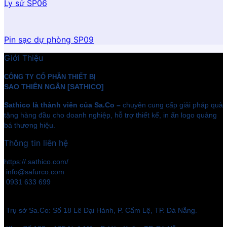
Ly sứ SP06
Pin sạc dự phòng SP09
Giới Thiệu
CÔNG TY CỔ PHẦN THIẾT BỊ
SAO THIÊN NGÂN [SATHICO]
Sathico là thành viên của Sa.Co –
chuyên cung cấp giải pháp quà
tặng hàng đầu cho doanh nghiệp, hỗ trợ thiết kế, in ấn logo quảng
bá thương hiệu.
Thông tin liên hệ
https://.sathico.com/
info@safurco.com
0931 633 699
Trụ sở Sa.Co: Số 18 Lê Đại Hành, P. Cẩm Lệ, TP. Đà Nẵng.