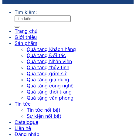
Copyright 2018 ©
Sathico
Tìm kiếm:
Trang chủ
Giới thiệu
Sản phẩm
Quà tặng Khách hàng
Quà tặng Đối tác
Quà tặng Nhân viên
Quà tặng thủy tinh
Quà tặng gốm sứ
Quà tặng gia dụng
Quà tặng công nghệ
Quà tặng thời trang
Quà tặng văn phòng
Tin tức
Tin tức nổi bật
Sự kiện nổi bật
Catalogue
Liên hệ
Đăng nhập