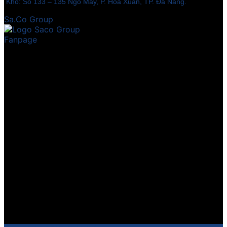
Kho: Số 133 – 135 Ngô Mây, P. Hòa Xuân, TP. Đà Nẵng.
Sa.Co Group
Fanpage