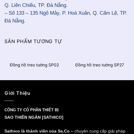
Q. Liên Chiểu, TP. Đà Nẵng.
– Số 133 – 135 Ngô Mây, P. Hoà Xuân, Q. Cẩm Lệ, TP.
Đà Nẵng.
SẢN PHẨM TƯƠNG TỰ
Đồng hồ treo tường SP02
Đồng hồ treo tường SP27
Giới Thiệu
CÔNG TY CỔ PHẦN THIẾT BỊ
SAO THIÊN NGÂN [SATHICO]
Sathico là thành viên của Sa.Co –
chuyên cung cấp giải pháp