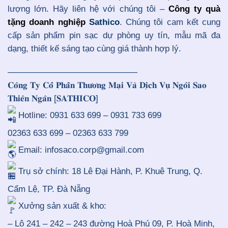
lượng lớn. Hãy liên hệ với chúng tôi –
Công ty quà
tặng doanh nghiệp
Sathico
. Chúng tôi cam kết cung
cấp sản phẩm pin sạc dự phòng uy tín, mẫu mã đa
dạng, thiết kế sáng tạo cùng giá thành hợp lý.
———————————————
𝐂𝐨̂𝐧𝐠 𝐓𝐲 𝐂𝐨̂̉ 𝐏𝐡𝐚̂̀𝐧 𝐓𝐡𝐮̛𝐨̛𝐧𝐠 𝐌𝐚̣𝐢 𝐕𝐚̀ 𝐃𝐢̣𝐜𝐡 𝐕𝐮̣ 𝐍𝐠𝐨̂𝐢 𝐒𝐚𝐨
𝐓𝐡𝐢𝐞̂𝐧 𝐍𝐠𝐚̂𝐧 [𝐒𝐀𝐓𝐇𝐈𝐂𝐎]
Hotline: 0931 633 699 – 0931 733 699
02363 633 699 – 02363 633 799
Email: infosaco.corp@gmail.com
Trụ sở chính: 18 Lê Đại Hành, P. Khuê Trung, Q.
Cẩm Lệ, TP. Đà Nẵng
Xưởng sản xuất & kho:
– Lô 241 – 242 – 243 đường Hoà Phú 09, P. Hoà Minh,