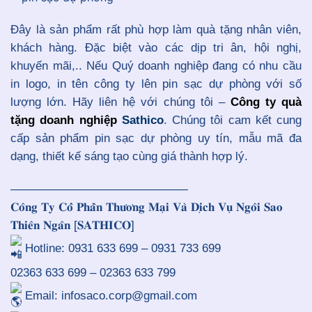
Đây là sản phẩm rất phù hợp làm quà tặng nhân viên,
khách hàng. Đặc biệt vào các dịp tri ân, hội nghị,
khuyến mãi,.. Nếu Quý doanh nghiệp đang có nhu cầu
in logo, in tên công ty lên pin sạc dự phòng với số
lượng lớn. Hãy liên hệ với chúng tôi –
Công ty quà
tặng doanh nghiệp
Sathico
. Chúng tôi cam kết cung
cấp sản phẩm pin sạc dự phòng uy tín, mẫu mã đa
dạng, thiết kế sáng tạo cùng giá thành hợp lý.
———————————————
𝐂𝐨̂𝐧𝐠 𝐓𝐲 𝐂𝐨̂̉ 𝐏𝐡𝐚̂̀𝐧 𝐓𝐡𝐮̛𝐨̛𝐧𝐠 𝐌𝐚̣𝐢 𝐕𝐚̀ 𝐃𝐢̣𝐜𝐡 𝐕𝐮̣ 𝐍𝐠𝐨̂𝐢 𝐒𝐚𝐨
𝐓𝐡𝐢𝐞̂𝐧 𝐍𝐠𝐚̂𝐧 [𝐒𝐀𝐓𝐇𝐈𝐂𝐎]
Hotline: 0931 633 699 – 0931 733 699
02363 633 699 – 02363 633 799
Email: infosaco.corp@gmail.com