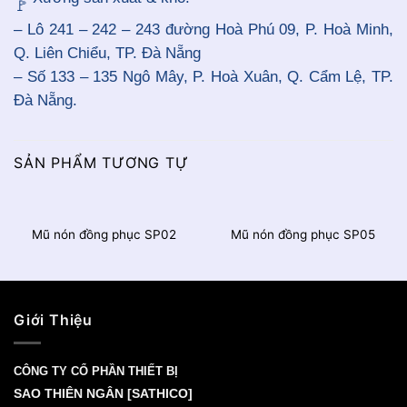
– Lô 241 – 242 – 243 đường Hoà Phú 09, P. Hoà Minh,
Q. Liên Chiểu, TP. Đà Nẵng
– Số 133 – 135 Ngô Mây, P. Hoà Xuân, Q. Cẩm Lệ, TP.
Đà Nẵng.
SẢN PHẨM TƯƠNG TỰ
Mũ nón đồng phục SP02
Mũ nón đồng phục SP05
Giới Thiệu
CÔNG TY CỔ PHẦN THIẾT BỊ
SAO THIÊN NGÂN [SATHICO]