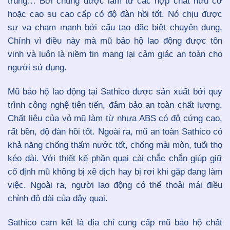
trúng… Bởi chúng được làm từ các hợp chất hữu cơ
hoặc cao su cao cấp có độ đàn hồi tốt. Nó chịu được
sự va chạm mạnh bởi cấu tạo đặc biệt chuyên dụng.
Chính vì điều này mà mũ bảo hộ lao động được tôn
vinh và luôn là niềm tin mang lại cảm giác an toàn cho
người sử dụng.
Mũ bảo hộ lao động tại Sathico được sản xuất bởi quy
trình công nghệ tiên tiến, đảm bảo an toàn chất lượng.
Chất liệu của vỏ mũ làm từ nhựa ABS có độ cứng cao,
rất bền, độ đàn hồi tốt. Ngoài ra, mũ an toàn Sathico có
khả năng chống thấm nước tốt, chống mài mòn, tuổi thọ
kéo dài. Với thiết kế phần quai cài chắc chắn giúp giữ
cố định mũ không bị xê dịch hay bị rơi khi gặp đang làm
việc. Ngoài ra, người lao động có thể thoải mái điều
chỉnh độ dài của dây quai.
Sathico cam kết là địa chỉ cung cấp mũ bảo hộ chất