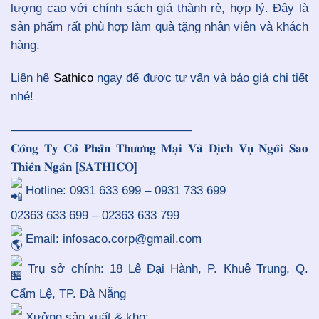
lượng cao với chính sách giá thành rẻ, hợp lý. Đây là
sản phẩm rất phù hợp làm quà tặng nhân viên và khách
hàng.
Liên hệ
Sathico
ngay để được tư vấn và báo giá chi tiết
nhé!
———————————————
𝐂𝐨̂𝐧𝐠 𝐓𝐲 𝐂𝐨̂̉ 𝐏𝐡𝐚̂̀𝐧 𝐓𝐡𝐮̛𝐨̛𝐧𝐠 𝐌𝐚̣𝐢 𝐕𝐚̀ 𝐃𝐢̣𝐜𝐡 𝐕𝐮̣ 𝐍𝐠𝐨̂𝐢 𝐒𝐚𝐨
𝐓𝐡𝐢𝐞̂𝐧 𝐍𝐠𝐚̂𝐧 [𝐒𝐀𝐓𝐇𝐈𝐂𝐎]
Hotline: 0931 633 699 – 0931 733 699
02363 633 699 – 02363 633 799
Email: infosaco.corp@gmail.com
Trụ sở chính: 18 Lê Đại Hành, P. Khuê Trung, Q.
Cẩm Lệ, TP. Đà Nẵng
Xưởng sản xuất & kho: