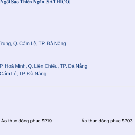
𝐮̣ 𝐍𝐠𝐨̂𝐢 𝐒𝐚𝐨 𝐓𝐡𝐢𝐞̂𝐧 𝐍𝐠𝐚̂𝐧 [𝐒𝐀𝐓𝐇𝐈𝐂𝐎]
 Trung, Q. Cẩm Lệ, TP. Đà Nẵng
P. Hoà Minh, Q. Liên Chiểu, TP. Đà Nẵng.
 Cẩm Lệ, TP. Đà Nẵng.
Áo thun đồng phục SP19
Áo thun đồng phục SP03