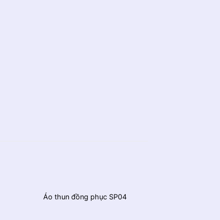
Áo thun đồng phục SP04
Áo thun đồng