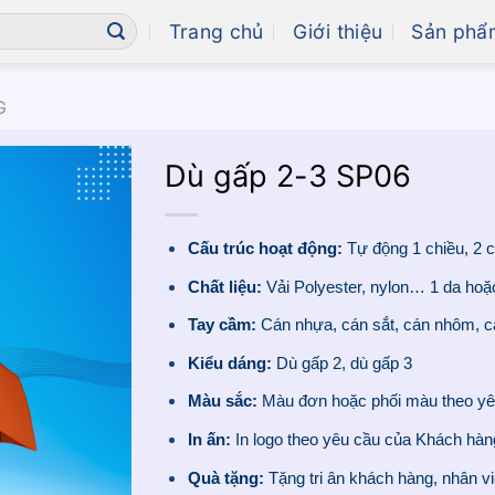
Trang chủ
Giới thiệu
Sản phẩ
G
Dù gấp 2-3 SP06
Cấu trúc hoạt động:
Tự động 1 chiều, 2 c
Chất liệu:
Vải Polyester, nylon… 1 da hoặ
Tay cầm:
Cán nhựa, cán sắt, cán nhôm, 
Kiểu dáng:
Dù gấp 2, dù gấp 3
Màu sắc:
Màu đơn hoặc phối màu theo yê
In ấn:
In logo theo yêu cầu của Khách hàn
Quà tặng:
Tặng tri ân khách hàng, nhân vi