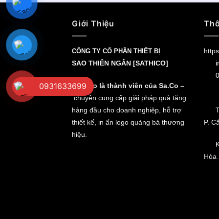
Giới Thiệu
Thô
https
CÔNG TY CỔ PHẦN THIẾT BỊ
SAO THIÊN NGÂN [SATHICO]
i
0
0931633699
Sathico là thành viên của Sa.Co –
chuyên cung cấp giải pháp quà tặng
hàng đầu cho doanh nghiệp, hỗ trợ
T
thiết kế, in ấn logo quảng bá thương
P. C
hiệu.
K
Hòa 