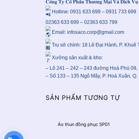
𝐂𝐨̂𝐧𝐠 𝐓𝐲 𝐂𝐨̂̉ 𝐏𝐡𝐚̂̀𝐧 𝐓𝐡𝐮̛𝐨̛𝐧𝐠 𝐌𝐚̣𝐢 𝐕𝐚̀ 𝐃𝐢̣𝐜𝐡 𝐕
Hotline: 0931 633 699 – 0931 733 699
02363 633 699 – 02363 633 799
Email: infosaco.corp@gmail.com
Trụ sở chính: 18 Lê Đại Hành, P. Khuê
Xưởng sản xuất & kho:
– Lô 241 – 242 – 243 đường Hoà Phú 09, 
– Số 133 – 135 Ngô Mây, P. Hoà Xuân, Q.
SẢN PHẨM TƯƠNG TỰ
Áo thun đồng phục SP01