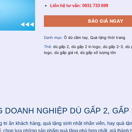
Liên hệ tư vấn: 0931 733 699
BÁO GIÁ NGAY
Danh mục:
Ô dù cầm tay
,
Quà tặng thời trang
Thẻ:
dù gấp 2
,
dù gấp 2 in logo
,
dù gấp 2-3
,
dù 
logo
,
dù gấp giá rẻ
,
dù gấp số lượng lớn
 DOANH NGHIỆP DÙ GẤP 2, GẤP 
tri ân khách hàng, quà tặng sinh nhật nhân viên, hay quà tặn
 chọn lựa những sản phẩm quà tặng phù hợp nhất, giá thành hợp