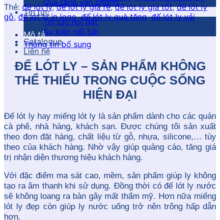
Quà tặng văn phòng
Thẻ:
đế lót ly
,
đế lót ly giá rẻ
,
đế lót ly giá tốt
,
đế lót ly
Tin tức
gỗ
,
đế lót ly in logo
,
đế lót ly quà tặng
,
đế lót ly vải
Tin tức nổi bật
Sự kiện nổi bật
Mô tả
Catalogue
Thông tin bổ sung
Liên hệ
ĐẾ LÓT LY – SẢN PHẨM KHÔNG
THỂ THIẾU TRONG CUỘC SỐNG
HIỆN ĐẠI
Đế lót ly hay miếng lót ly là sản phẩm dành cho các quán
cà phê, nhà hàng, khách sạn. Được chúng tôi sản xuất
theo đơn đặt hàng, chất liệu từ gỗ, nhựa, silicone,… tùy
theo của khách hàng. Nhờ vậy giúp quảng cáo, tăng giá
trị nhận diện thương hiệu khách hàng.
Với đặc điểm ma sát cao, mềm, sản phẩm giúp ly không
tạo ra âm thanh khi sử dụng. Đồng thời có đế lót ly nước
sẽ không loang ra bàn gây mất thẩm mỹ. Hơn nữa miếng
lót ly đẹp còn giúp ly nước uống trở nên trông hấp dẫn
hơn.