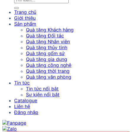
Trang chủ
Giới thiệu
Sản phẩm
Quà tặng Khách hàng
Quà tặng Đối tác
Quà tặng Nhân viên
Quà tặng thủy tinh
Quà tặng gốm sứ
Quà tặng gia dụng
Quà tặng công nghệ
Quà tặng thời trang
Quà tặng văn phòng
Tin tức
Tin tức nổi bật
Sự kiện nổi bật
Catalogue
Liên hệ
Đăng nhập