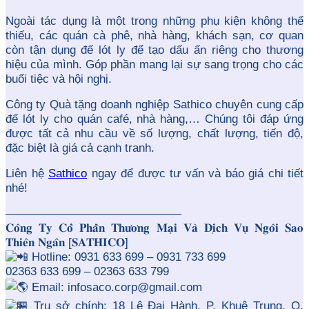
Ngoài tác dụng là một trong những phụ kiện không thể
thiếu, các quán cà phê, nhà hàng, khách sạn, cơ quan
còn tận dụng đế lót ly để tạo dấu ấn riêng cho thương
hiệu của mình. Góp phần mang lại sự sang trọng cho các
buổi tiệc và hội nghị.
Công ty Quà tặng doanh nghiệp Sathico chuyên cung cấp
đế lót ly cho quán café, nhà hàng,… Chúng tôi đáp ứng
được tất cả nhu cầu về số lượng, chất lượng, tiến độ,
đặc biệt là giá cả cạnh tranh.
Liên hệ
Sathico
ngay để được tư vấn và báo giá chi tiết
nhé!
———————————————
𝐂𝐨̂𝐧𝐠 𝐓𝐲 𝐂𝐨̂̉ 𝐏𝐡𝐚̂̀𝐧 𝐓𝐡𝐮̛𝐨̛𝐧𝐠 𝐌𝐚̣𝐢 𝐕𝐚̀ 𝐃𝐢̣𝐜𝐡 𝐕𝐮̣ 𝐍𝐠𝐨̂𝐢 𝐒𝐚𝐨
𝐓𝐡𝐢𝐞̂𝐧 𝐍𝐠𝐚̂𝐧 [𝐒𝐀𝐓𝐇𝐈𝐂𝐎]
Hotline: 0931 633 699 – 0931 733 699
02363 633 699 – 02363 633 799
Email: infosaco.corp@gmail.com
Trụ sở chính: 18 Lê Đại Hành, P. Khuê Trung, Q.