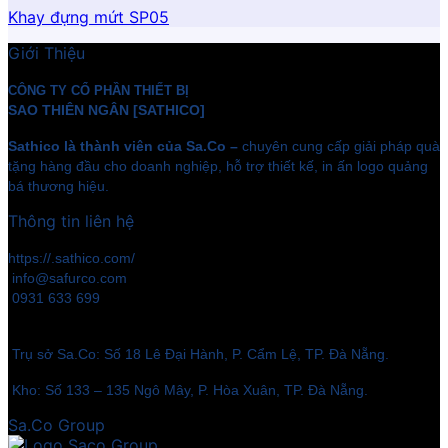
Khay đựng mứt SP05
Giới Thiệu
CÔNG TY CỔ PHẦN THIẾT BỊ
SAO THIÊN NGÂN [SATHICO]
Sathico là thành viên của Sa.Co –
chuyên cung cấp giải pháp quà
tặng hàng đầu cho doanh nghiệp, hỗ trợ thiết kế, in ấn logo quảng
bá thương hiệu.
Thông tin liên hệ
https://.sathico.com/
info@safurco.com
0931 633 699
Trụ sở Sa.Co: Số 18 Lê Đại Hành, P. Cẩm Lệ, TP. Đà Nẵng.
Kho: Số 133 – 135 Ngô Mây, P. Hòa Xuân, TP. Đà Nẵng.
Sa.Co Group