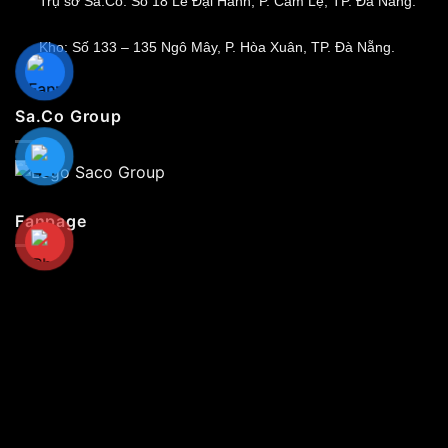
Trụ sở Sa.Co: Số 18 Lê Đại Hành, P. Cẩm Lệ, TP. Đà Nẵng.
Kho: Số 133 – 135 Ngô Mây, P. Hòa Xuân, TP. Đà Nẵng.
Sa.Co Group
Fanpage