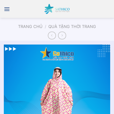
Chuyển
đến
nội
dung
TRANG CHỦ
/
QUÀ TẶNG THỜI TRANG