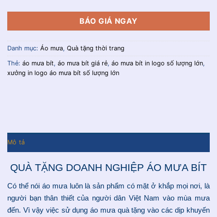
BÁO GIÁ NGAY
Danh mục:
Áo mưa
,
Quà tặng thời trang
Thẻ:
áo mưa bít
,
áo mưa bít giá rẻ
,
áo mưa bít in logo số lượng lớn
,
xưởng in logo áo mưa bít số lượng lớn
Mô tả
QUÀ TẶNG DOANH NGHIỆP ÁO MƯA BÍT
Có thể nói áo mưa luôn là sản phẩm có mặt ở khắp mọi nơi, là
người bạn thân thiết của người dân Việt Nam vào mùa mưa
đến. Vì vậy việc sử dụng áo mưa quà tặng vào các dịp khuyến