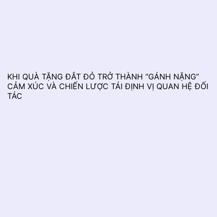
KHI QUÀ TẶNG ĐẮT ĐỎ TRỞ THÀNH “GÁNH NẶNG”
CẢM XÚC VÀ CHIẾN LƯỢC TÁI ĐỊNH VỊ QUAN HỆ ĐỐI
TÁC