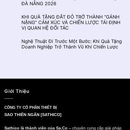
ĐÀ NẴNG 2026
KHI QUÀ TẶNG ĐẮT ĐỎ TRỞ THÀNH “GÁNH
NẶNG” CẢM XÚC VÀ CHIẾN LƯỢC TÁI ĐỊNH
VỊ QUAN HỆ ĐỐI TÁC
Nghệ Thuật Đi Trước Một Bước: Khi Quà Tặng
Doanh Nghiệp Trở Thành Vũ Khí Chiến Lược
Giới Thiệu
CÔNG TY CỔ PHẦN THIẾT BỊ
SAO THIÊN NGÂN [SATHICO]
Sathico là thành viên của Sa.Co –
chuyên cung cấp giải pháp