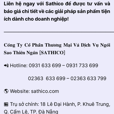
Liên hệ ngay với
Sathico
để được tư vấn và
báo giá chi tiết về các giải pháp sản phẩm tiện
ích dành cho doanh nghiệp!
———————————————————————
𝐂𝐨̂𝐧𝐠 𝐓𝐲 𝐂𝐨̂̉ 𝐏𝐡𝐚̂̀𝐧 𝐓𝐡𝐮̛𝐨̛𝐧𝐠 𝐌𝐚̣𝐢 𝐕𝐚̀ 𝐃𝐢̣𝐜𝐡 𝐕𝐮̣ 𝐍𝐠𝐨̂𝐢
𝐒𝐚𝐨 𝐓𝐡𝐢𝐞̂𝐧 𝐍𝐠𝐚̂𝐧 [𝐒𝐀𝐓𝐇𝐈𝐂𝐎]
📲 Hotline: 0931 633 699 – 0931 733 699
02363 633 699 – 02363 633 799
🌎 Website: sathico.com
🏪 Trụ sở chính: 18 Lê Đại Hành, P. Khuê Trung,
Q. Cẩm Lệ, TP. Đà Nẵng