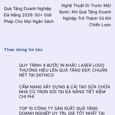
Nghệ Thuật Đi Trước Một
Quà Tặng Doanh Nghiệp
Bước: Khi Quà Tặng Doanh
Đà Nẵng 2026: 50+ Giải
Nghiệp Trở Thành Vũ Khí
Pháp Cho Mọi Ngân Sách
Chiến Lược
Theo dòng tin tức
QUY TRÌNH 4 BƯỚC IN KHẮC LASER LOGO
THƯƠNG HIỆU LÊN QUÀ TẶNG ĐẸP, CHUẨN
NÉT TẠI SATHICO
CẨM NANG XÂY DỰNG & CẢI TẠO SỬA CHỮA
NHÀ CŨ TRỌN GÓI TẠI ĐÀ NẴNG TIẾT KIỆM
CHI PHÍ
TOP 10 CÔNG TY SẢN XUẤT QUÀ TẶNG
DOANH NGHIỆP UY TÍN, GIÁ TỐT NHẤT TẠI