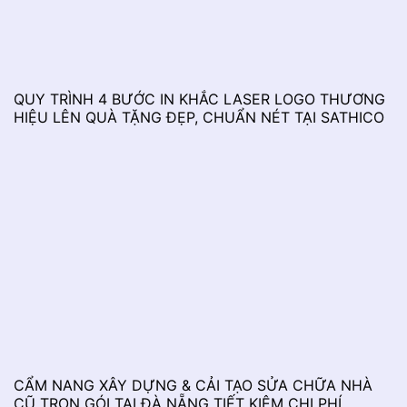
QUY TRÌNH 4 BƯỚC IN KHẮC LASER LOGO THƯƠNG
HIỆU LÊN QUÀ TẶNG ĐẸP, CHUẨN NÉT TẠI SATHICO
CẨM NANG XÂY DỰNG & CẢI TẠO SỬA CHỮA NHÀ
CŨ TRỌN GÓI TẠI ĐÀ NẴNG TIẾT KIỆM CHI PHÍ