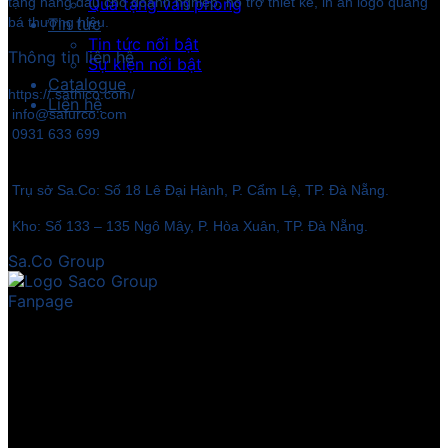
tặng hàng đầu cho doanh nghiệp, hỗ trợ thiết kế, in ấn logo quảng
Quà tặng văn phòng
bá thương hiệu.
Tin tức
Tin tức nổi bật
Thông tin liên hệ
Sự kiện nổi bật
Catalogue
https://.sathico.com/
Liên hệ
info@safurco.com
0931 633 699
Trụ sở Sa.Co: Số 18 Lê Đại Hành, P. Cẩm Lệ, TP. Đà Nẵng.
Kho: Số 133 – 135 Ngô Mây, P. Hòa Xuân, TP. Đà Nẵng.
Sa.Co Group
Fanpage