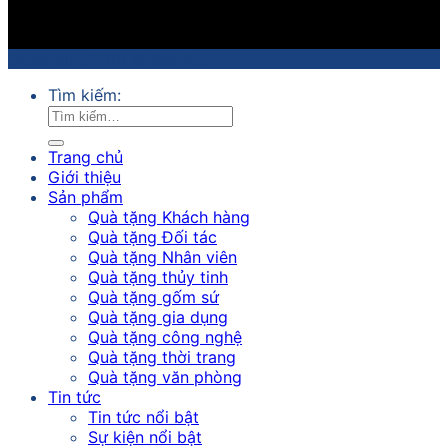
Copyright 2018 ©
Sathico
Tìm kiếm:
Trang chủ
Giới thiệu
Sản phẩm
Quà tặng Khách hàng
Quà tặng Đối tác
Quà tặng Nhân viên
Quà tặng thủy tinh
Quà tặng gốm sứ
Quà tặng gia dụng
Quà tặng công nghệ
Quà tặng thời trang
Quà tặng văn phòng
Tin tức
Tin tức nổi bật
Sự kiện nổi bật