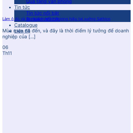
Quà tặng văn phòng
Tin tức
Tin tức nổi bật
Sự kiện nổi bật
Làm ô dù và áo mưa in logo thương hiệu tại xưởng Sathico
Catalogue
Mùa mưa đã đến, và đây là thời điểm lý tưởng để doanh
Liên hệ
nghiệp của [...]
06
Th11