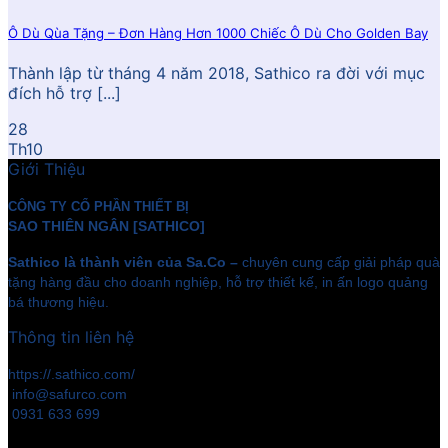
Ô Dù Qùa Tặng – Đơn Hàng Hơn 1000 Chiếc Ô Dù Cho Golden Bay
Thành lập từ tháng 4 năm 2018, Sathico ra đời với mục
đích hỗ trợ [...]
28
Th10
Giới Thiệu
CÔNG TY CỔ PHẦN THIẾT BỊ
SAO THIÊN NGÂN [SATHICO]
Sathico là thành viên của Sa.Co –
chuyên cung cấp giải pháp quà
tặng hàng đầu cho doanh nghiệp, hỗ trợ thiết kế, in ấn logo quảng
bá thương hiệu.
Thông tin liên hệ
https://.sathico.com/
info@safurco.com
0931 633 699