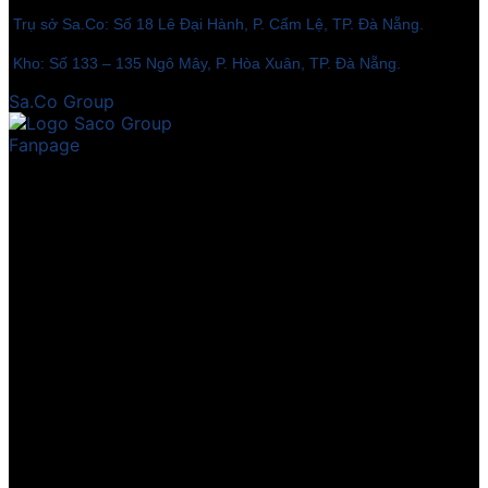
Trụ sở Sa.Co: Số 18 Lê Đại Hành, P. Cẩm Lệ, TP. Đà Nẵng.
Kho: Số 133 – 135 Ngô Mây, P. Hòa Xuân, TP. Đà Nẵng.
Sa.Co Group
Fanpage