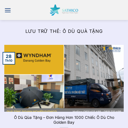
Chuyển
đến
nội
dung
LƯU TRỮ THẺ:
Ô DÙ QUÀ TẶNG
28
Th10
Ô Dù Qùa Tặng – Đơn Hàng Hơn 1000 Chiếc Ô Dù Cho
Golden Bay