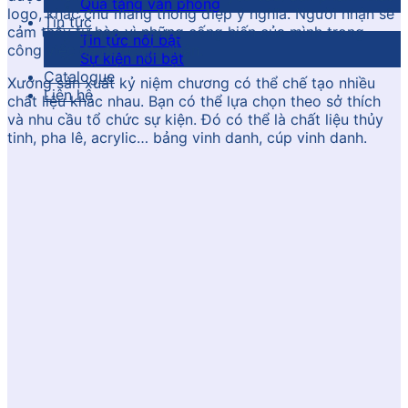
Quà tặng văn phòng
logo, khắc chữ mang thông điệp ý nghĩa. Người nhận sẽ
Tin tức
cảm thấy tự hào vì những cống hiến của mình trong
Tin tức nổi bật
công việc đã được ghi nhận.
Sự kiện nổi bật
Catalogue
Xưởng sản xuất kỷ niệm chương có thể chế tạo nhiều
Liên hệ
chất liệu khác nhau. Bạn có thể lựa chọn theo sở thích
và nhu cầu tổ chức sự kiện. Đó có thể là chất liệu thủy
tinh, pha lê, acrylic… bảng vinh danh, cúp vinh danh.