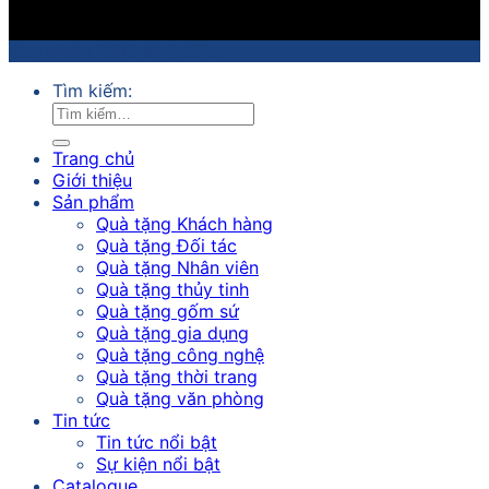
Copyright 2018 ©
Sathico
Tìm kiếm:
Trang chủ
Giới thiệu
Sản phẩm
Quà tặng Khách hàng
Quà tặng Đối tác
Quà tặng Nhân viên
Quà tặng thủy tinh
Quà tặng gốm sứ
Quà tặng gia dụng
Quà tặng công nghệ
Quà tặng thời trang
Quà tặng văn phòng
Tin tức
Tin tức nổi bật
Sự kiện nổi bật
Catalogue