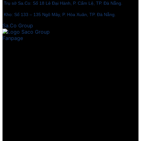
Trụ sở Sa.Co: Số 18 Lê Đại Hành, P. Cẩm Lệ, TP. Đà Nẵng.
Kho: Số 133 – 135 Ngô Mây, P. Hòa Xuân, TP. Đà Nẵng.
Sa.Co Group
Fanpage