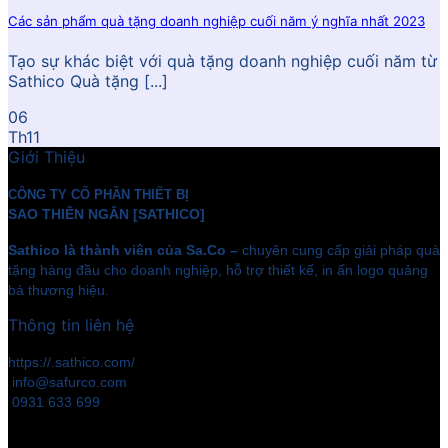
Các sản phẩm quà tặng doanh nghiệp cuối năm ý nghĩa nhất 2023
Tạo sự khác biệt với quà tặng doanh nghiệp cuối năm từ
Sathico Quà tặng [...]
06
Th11
Giới Thiệu
CÔNG TY CỔ PHẦN THIẾT BỊ
SAO THIÊN NGÂN [SATHICO]
Sathico là thành viên của Sa.Co –
chuyên cung cấp giải pháp quà
tặng hàng đầu cho doanh nghiệp, hỗ trợ thiết kế, in ấn logo quảng
bá thương hiệu.
Thông tin liên hệ
https://.sathico.com/
info@safurco.com
0931 633 699