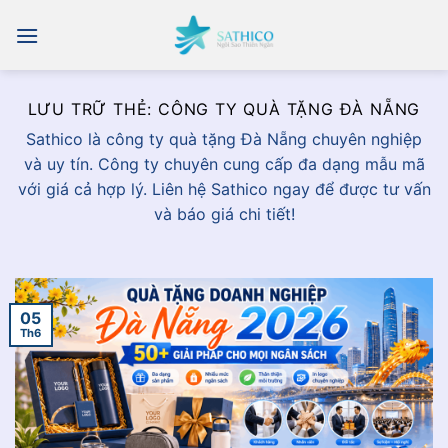
Chuyển
đến
nội
dung
LƯU TRỮ THẺ:
CÔNG TY QUÀ TẶNG ĐÀ NẴNG
Sathico là công ty quà tặng Đà Nẵng chuyên nghiệp
và uy tín. Công ty chuyên cung cấp đa dạng mẫu mã
với giá cả hợp lý. Liên hệ Sathico ngay để được tư vấn
và báo giá chi tiết!
05
Th6