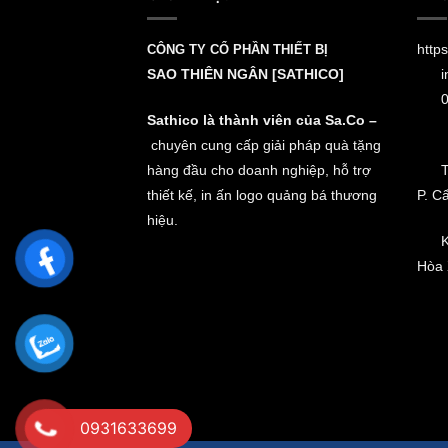
https
CÔNG TY CỔ PHẦN THIẾT BỊ
SAO THIÊN NGÂN [SATHICO]
i
0
Sathico là thành viên của Sa.Co –
chuyên cung cấp giải pháp quà tặng
hàng đầu cho doanh nghiệp, hỗ trợ
T
thiết kế, in ấn logo quảng bá thương
P. C
hiệu.
K
Hòa 
0931633699