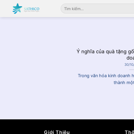
Chuyển
Tìm
đến
kiếm:
nội
dung
Ý nghĩa của quà tặng gố
do
30/10
Trong văn hóa kinh doanh hi
thành một 
Giới Thiệu
Thô