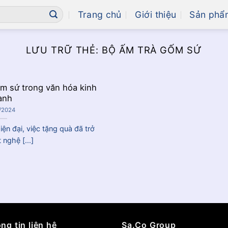
Trang chủ
Giới thiệu
Sản phẩ
LƯU TRỮ THẺ:
BỘ ẤM TRÀ GỐM SỨ
m sứ trong văn hóa kinh
anh
/2024
ện đại, việc tặng quà đã trở
nghệ [...]
ng tin liên hệ
Sa.Co Group