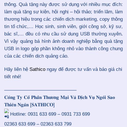
thông. Quà tặng này được sử dụng với nhiều mục đích:
làm quà tặng sự kiện, hội nghị – hội thảo; triển lãm, làm
thương hiệu trong các chiến dịch marketing, copy thông
tin tổ chức,… Học sinh, sinh viên, giới công sở, kỹ sư,
bác sĩ,… đều có nhu cầu sử dụng USB thường xuyên
.
Vì vậy quảng bá hình ảnh doanh nghiệp bằng quà tặng
USB in logo góp phần không nhỏ vào thành công chung
của các chiến dịch quảng cáo.
Hãy liên hệ
Sathico
ngay để được tư vấn và báo giá chi
tiết nhé!
———————————————
𝐂𝐨̂𝐧𝐠 𝐓𝐲 𝐂𝐨̂̉ 𝐏𝐡𝐚̂̀𝐧 𝐓𝐡𝐮̛𝐨̛𝐧𝐠 𝐌𝐚̣𝐢 𝐕𝐚̀ 𝐃𝐢̣𝐜𝐡 𝐕𝐮̣ 𝐍𝐠𝐨̂𝐢 𝐒𝐚𝐨
𝐓𝐡𝐢𝐞̂𝐧 𝐍𝐠𝐚̂𝐧 [𝐒𝐀𝐓𝐇𝐈𝐂𝐎]
Hotline: 0931 633 699 – 0931 733 699
02363 633 699 – 02363 633 799