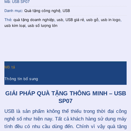
Mã:
USB SP07
Danh mục:
Quà tặng công nghệ
,
USB
Thẻ:
quà tặng doanh nghiệp
,
usb
,
USB giá rẻ
,
usb gỗ
,
usb in logo
,
usb kim loại
,
usb số lượng lớn
Mô tả
Thông tin bổ sung
GIẢI PHÁP QUÀ TẶNG THÔNG MINH – USB
SP07
USB là sản phẩm không thể thiếu trong thời đại công
nghệ số như hiện nay. Tất cả khách hàng sử dụng máy
tính đều có nhu cầu dùng đến. Chính vì vậy quà tặng