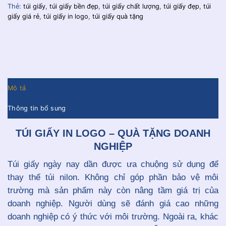
Thẻ:
túi giấy
,
túi giấy bền đẹp
,
túi giấy chất lượng
,
túi giấy đẹp
,
túi
giấy giá rẻ
,
túi giấy in logo
,
túi giấy quà tặng
Mô tả
Thông tin bổ sung
TÚI GIẤY IN LOGO – QUÀ TẶNG DOANH
NGHIỆP
Túi giấy ngày nay dần được ưa chuộng sử dụng để
thay thế túi nilon. Không chỉ góp phần bảo vệ môi
trường mà sản phẩm này còn nâng tầm giá trị của
doanh nghiệp. Người dùng sẽ đánh giá cao những
doanh nghiệp có ý thức với môi trường. Ngoài ra, khác