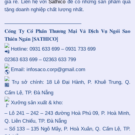
giá rẻ. Liên hệ với
Sathico
để có những sản phẩm quà
tặng doanh nghiệp chất lượng nhất.
———————————————
𝐂𝐨̂𝐧𝐠 𝐓𝐲 𝐂𝐨̂̉ 𝐏𝐡𝐚̂̀𝐧 𝐓𝐡𝐮̛𝐨̛𝐧𝐠 𝐌𝐚̣𝐢 𝐕𝐚̀ 𝐃𝐢̣𝐜𝐡 𝐕𝐮̣ 𝐍𝐠𝐨̂𝐢 𝐒𝐚𝐨
𝐓𝐡𝐢𝐞̂𝐧 𝐍𝐠𝐚̂𝐧 [𝐒𝐀𝐓𝐇𝐈𝐂𝐎]
Hotline: 0931 633 699 – 0931 733 699
02363 633 699 – 02363 633 799
Email: infosaco.corp@gmail.com
Trụ sở chính: 18 Lê Đại Hành, P. Khuê Trung, Q.
Cẩm Lệ, TP. Đà Nẵng
Xưởng sản xuất & kho:
– Lô 241 – 242 – 243 đường Hoà Phú 09, P. Hoà Minh,
Q. Liên Chiểu, TP. Đà Nẵng
– Số 133 – 135 Ngô Mây, P. Hoà Xuân, Q. Cẩm Lệ, TP.