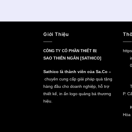
Giới Thiệu
Thô
https
CÔNG TY CỔ PHẦN THIẾT BỊ
SAO THIÊN NGÂN [SATHICO]
i
0
Sathico là thành viên của Sa.Co –
chuyên cung cấp giải pháp quà tặng
hàng đầu cho doanh nghiệp, hỗ trợ
T
thiết kế, in ấn logo quảng bá thương
P. C
hiệu.
K
Hòa 