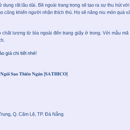
ử dụng rất lâu dài. Bề ngoài trang trọng sẽ tạo ra sự thu hút 
o cũng khiến người nhận thích thú. Họ sẽ nâng niu món quà và 
hất lượng từ bìa ngoài đến trang giấy ở trong. Với mẫu mã t
ch.
 giá chi tiết nhé!
𝐮̣ 𝐍𝐠𝐨̂𝐢 𝐒𝐚𝐨 𝐓𝐡𝐢𝐞̂𝐧 𝐍𝐠𝐚̂𝐧 [𝐒𝐀𝐓𝐇𝐈𝐂𝐎]
 Trung, Q. Cẩm Lệ, TP. Đà Nẵng