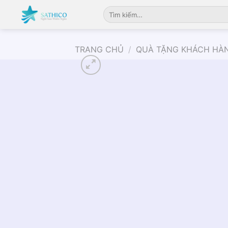
Chuyển
Tìm
đến
kiếm:
nội
dung
TRANG CHỦ
/
QUÀ TẶNG KHÁCH HÀ