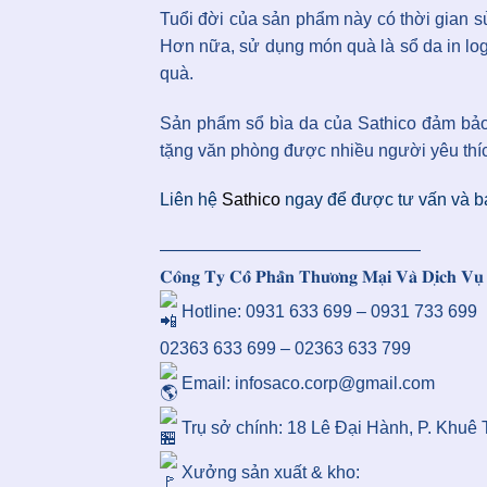
Tuổi đời của sản phẩm này có thời gian s
Hơn nữa, sử dụng món quà là sổ da in log
quà.
Sản phẩm sổ bìa da của Sathico đảm bảo c
tặng văn phòng được nhiều người yêu thí
Liên hệ
Sathico
ngay để được tư vấn và báo
———————————————
𝐂𝐨̂𝐧𝐠 𝐓𝐲 𝐂𝐨̂̉ 𝐏𝐡𝐚̂̀𝐧 𝐓𝐡𝐮̛𝐨̛𝐧𝐠 𝐌𝐚̣𝐢 𝐕𝐚̀ 𝐃𝐢̣𝐜𝐡 𝐕
Hotline: 0931 633 699 – 0931 733 699
02363 633 699 – 02363 633 799
Email: infosaco.corp@gmail.com
Trụ sở chính: 18 Lê Đại Hành, P. Khuê
Xưởng sản xuất & kho: