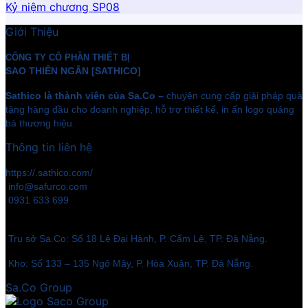
Kỷ niệm chương SP08
Giới Thiệu
CÔNG TY CỔ PHẦN THIẾT BỊ
SAO THIÊN NGÂN [SATHICO]
Sathico là thành viên của Sa.Co –
chuyên cung cấp giải pháp quà
tặng hàng đầu cho doanh nghiệp, hỗ trợ thiết kế, in ấn logo quảng
bá thương hiệu.
Thông tin liên hệ
https://.sathico.com/
info@safurco.com
0931 633 699
Trụ sở Sa.Co: Số 18 Lê Đại Hành, P. Cẩm Lệ, TP. Đà Nẵng.
Kho: Số 133 – 135 Ngô Mây, P. Hòa Xuân, TP. Đà Nẵng.
Sa.Co Group