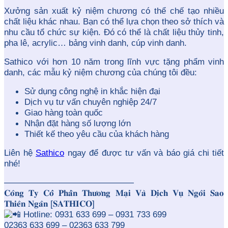
Xưởng sản xuất kỷ niệm chương có thể chế tạo nhiều
chất liệu khác nhau. Bạn có thể lựa chọn theo sở thích và
nhu cầu tổ chức sự kiện. Đó có thể là chất liệu thủy tinh,
pha lê, acrylic… bảng vinh danh, cúp vinh danh.
Sathico với hơn 10 năm trong lĩnh vực tặng phẩm vinh
danh, các mẫu kỷ niệm chương của chúng tôi đều:
Sử dụng công nghệ in khắc hiện đại
Dịch vụ tư vấn chuyên nghiệp 24/7
Giao hàng toàn quốc
Nhận đặt hàng số lượng lớn
Thiết kế theo yêu cầu của khách hàng
Liên hệ
Sathico
ngay để được tư vấn và báo giá chi tiết
nhé!
———————————————
𝐂𝐨̂𝐧𝐠 𝐓𝐲 𝐂𝐨̂̉ 𝐏𝐡𝐚̂̀𝐧 𝐓𝐡𝐮̛𝐨̛𝐧𝐠 𝐌𝐚̣𝐢 𝐕𝐚̀ 𝐃𝐢̣𝐜𝐡 𝐕𝐮̣ 𝐍𝐠𝐨̂𝐢 𝐒𝐚𝐨
𝐓𝐡𝐢𝐞̂𝐧 𝐍𝐠𝐚̂𝐧 [𝐒𝐀𝐓𝐇𝐈𝐂𝐎]
Hotline: 0931 633 699 – 0931 733 699
02363 633 699 – 02363 633 799