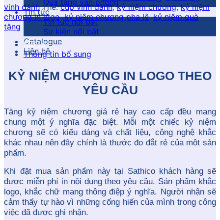
Quà tặng văn phòng
vinh danh
Thẻ:
cúp vinh danh
,
kỷ niệm chương
,
kỷ niệm
Tin tức
chương in logo
,
kỷ niệm chương pha lê
,
kỷ niệm quà
Tin tức nổi bật
tặng
Sự kiện nổi bật
Catalogue
Mô tả
Liên hệ
Thông tin bổ sung
KỶ NIỆM CHƯƠNG IN LOGO THEO
YÊU CẦU
Tặng kỷ niệm chương giá rẻ hay cao cấp đều mang
chung một ý nghĩa đặc biệt. Mỗi một chiếc kỷ niệm
chương sẽ có kiểu dáng và chất liệu, công nghệ khắc
khác nhau nên đây chính là thước đo đắt rẻ của một sản
phẩm.
Khi đặt mua sản phẩm này tại Sathico khách hàng sẽ
được miễn phí in nội dung theo yêu cầu. Sản phẩm khắc
logo, khắc chữ mang thông điệp ý nghĩa. Người nhận sẽ
cảm thấy tự hào vì những cống hiến của mình trong công
việc đã được ghi nhận.