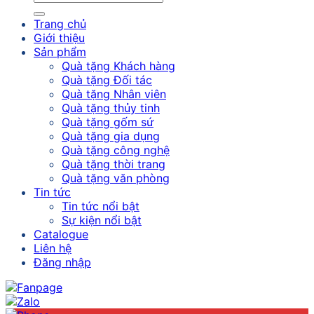
Trang chủ
Giới thiệu
Sản phẩm
Quà tặng Khách hàng
Quà tặng Đối tác
Quà tặng Nhân viên
Quà tặng thủy tinh
Quà tặng gốm sứ
Quà tặng gia dụng
Quà tặng công nghệ
Quà tặng thời trang
Quà tặng văn phòng
Tin tức
Tin tức nổi bật
Sự kiện nổi bật
Catalogue
Liên hệ
Đăng nhập