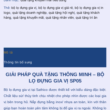
Danh mục:
Quà tặng khuyến mãi tiêu dùng
Thẻ:
bộ lọ đựng gia vị
,
bộ lọ đựng gia vị giá rẻ
,
bộ lọ đựng gia vị in
logo
,
quà tặng doanh nghiệp
,
quà tặng hội nghị
,
quà tặng khách
hàng
,
quà tặng khuyến mãi
,
quà tặng nhân viên
,
quà tặng tri ân
Mô tả
Thông tin bổ sung
GIẢI PHÁP QUÀ TẶNG THÔNG MINH – BỘ
LỌ ĐỰNG GIA VỊ SP05
Bộ lọ đựng gia vị tại Sathico được thiết kế với kiểu dáng đặc biệt.
Chất liệu sứ/ thủy tinh chịu nhiệt cho phép nhìn được các loại gia
vị bên trong hũ. Nắp đựng bằng inox/ nhựa an toàn, kín với thân
giúp bạn hoàn toàn yên tâm không bị đổ gia vị ra ngoài. Không lo