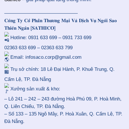
———————————————
𝐂𝐨̂𝐧𝐠 𝐓𝐲 𝐂𝐨̂̉ 𝐏𝐡𝐚̂̀𝐧 𝐓𝐡𝐮̛𝐨̛𝐧𝐠 𝐌𝐚̣𝐢 𝐕𝐚̀ 𝐃𝐢̣𝐜𝐡 𝐕𝐮̣ 𝐍𝐠𝐨̂𝐢 𝐒𝐚𝐨
𝐓𝐡𝐢𝐞̂𝐧 𝐍𝐠𝐚̂𝐧 [𝐒𝐀𝐓𝐇𝐈𝐂𝐎]
Hotline: 0931 633 699 – 0931 733 699
02363 633 699 – 02363 633 799
Email: infosaco.corp@gmail.com
Trụ sở chính: 18 Lê Đại Hành, P. Khuê Trung, Q.
Cẩm Lệ, TP. Đà Nẵng
Xưởng sản xuất & kho:
– Lô 241 – 242 – 243 đường Hoà Phú 09, P. Hoà Minh,
Q. Liên Chiểu, TP. Đà Nẵng.
– Số 133 – 135 Ngô Mây, P. Hoà Xuân, Q. Cẩm Lệ, TP.
Đà Nẵng.